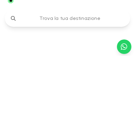
Tariffa migliore garantita
Trova la tua destinazione
Viaggia senza pensieri
Ti diamo
il benvenuto
nella prima
catena alberghiera
diffusa