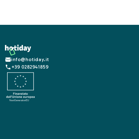
Footer
info@hotiday.it
+39 0282941859