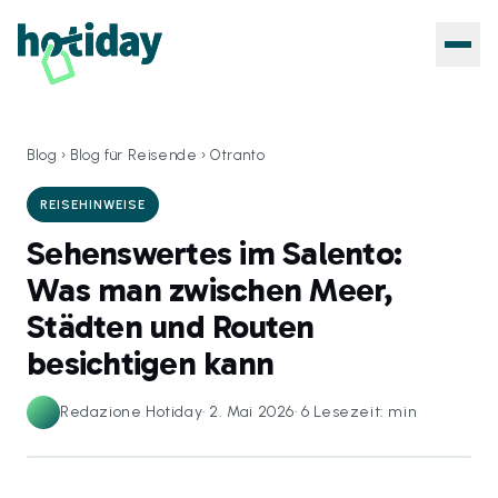
Blog
›
Blog für Reisende
›
Otranto
REISEHINWEISE
Sehenswertes im Salento:
Was man zwischen Meer,
Städten und Routen
besichtigen kann
Redazione Hotiday
·
2. Mai 2026
·
6
Lesezeit: min