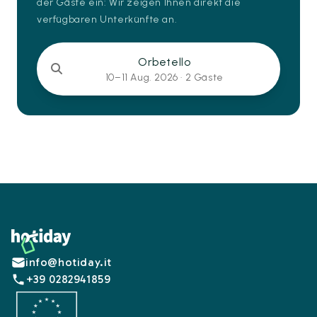
der Gäste ein: Wir zeigen Ihnen direkt die
verfügbaren Unterkünfte an.
Orbetello
10–11 Aug. 2026 ·
2 Gäste
Footer
info@hotiday.it
+39 0282941859