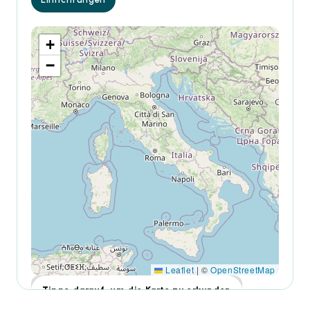
+
−
Leaflet
|
©
OpenStreetMap
Tippe darauf, um die Karte zu erkunden