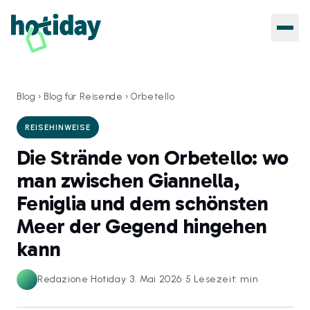
Blog
›
Blog für Reisende
›
Orbetello
REISEHINWEISE
Die Strände von Orbetello: wo
man zwischen Giannella,
Feniglia und dem schönsten
Meer der Gegend hingehen
kann
Redazione Hotiday
·
3. Mai 2026
·
5
Lesezeit: min