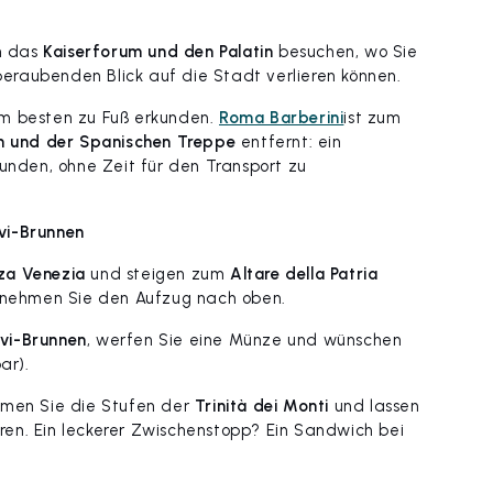
ch das
Kaiserforum und den Palatin
besuchen, wo Sie
raubenden Blick auf die Stadt verlieren können.
am besten zu Fuß erkunden.
Roma Barberini
ist zum
n und der Spanischen Treppe
entfernt: ein
kunden, ohne Zeit für den Transport zu
vi-Brunnen
za Venezia
und steigen zum
Altare della Patria
, nehmen Sie den Aufzug nach oben.
vi-Brunnen
, werfen Sie eine Münze und wünschen
ar).
immen Sie die Stufen der
Trinità dei Monti
und lassen
ieren. Ein leckerer Zwischenstopp? Ein Sandwich bei