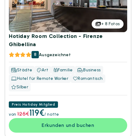
+
8
Fotos
Hotiday Room Collection - Firenze
Ghibellina
8
Ausgezeichnet
Städte
Art
Familie
Business
Hotel für Remote Worker
Romantisch
Silber
Preis Hotiday Mitglied
119€
125€
von
/ notte
Erkunden und buchen