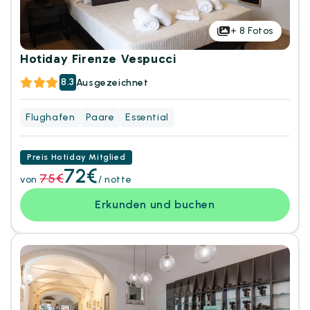
+
8
Fotos
Hotiday Firenze Vespucci
8.3
Ausgezeichnet
Flughafen
Paare
Essential
Preis Hotiday Mitglied
72€
75€
von
/ notte
Erkunden und buchen