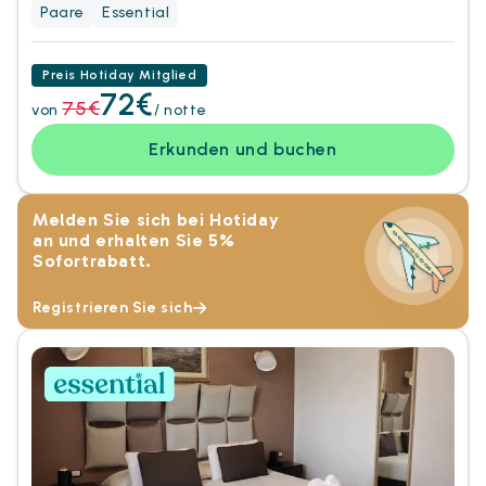
Paare
Essential
Preis Hotiday Mitglied
72€
75€
von
/ notte
Erkunden und buchen
Melden Sie sich bei Hotiday
an und erhalten Sie 5%
Sofortrabatt.
Registrieren Sie sich