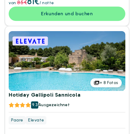
81€
85€
von
/ notte
Erkunden und buchen
+
8
Fotos
Hotiday Gallipoli Sannicola
9.3
Ausgezeichnet
Paare
Elevate