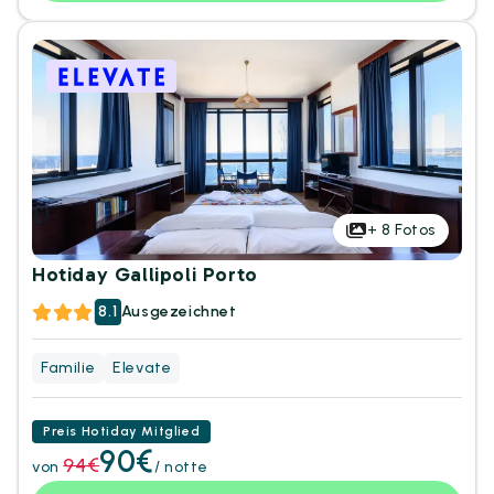
+
8
Fotos
Hotiday Gallipoli Porto
8.1
Ausgezeichnet
Familie
Elevate
Preis Hotiday Mitglied
90€
94€
von
/ notte