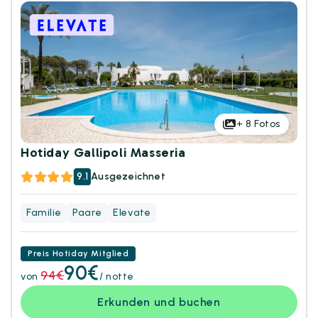
+
8
Fotos
Hotiday Gallipoli Masseria
9.1
Ausgezeichnet
Familie
Paare
Elevate
Preis Hotiday Mitglied
90€
94€
von
/ notte
Erkunden und buchen