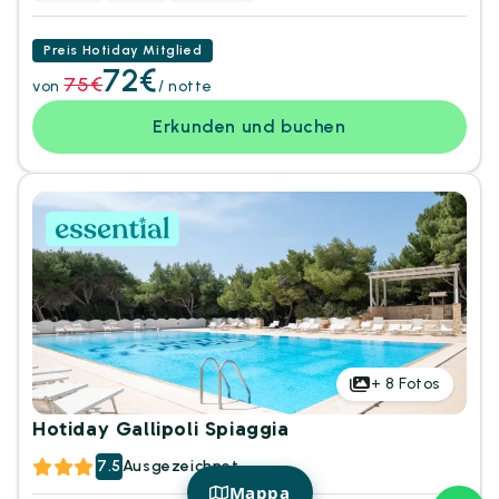
Preis Hotiday Mitglied
72€
75€
von
/ notte
Erkunden und buchen
+
8
Fotos
Hotiday Gallipoli Spiaggia
7.5
Ausgezeichnet
Mappa