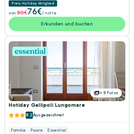
Preis Hotiday Mitglied
76€
80€
von
/ notte
Erkunden und buchen
+
8
Fotos
Hotiday Gallipoli Lungomare
8.2
Ausgezeichnet
Familie
Paare
Essential