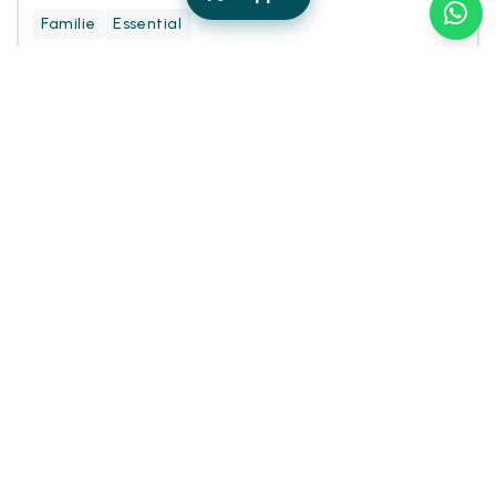
Familie
Essential
Preis Hotiday Mitglied
91€
95€
von
/ notte
Erkunden und buchen