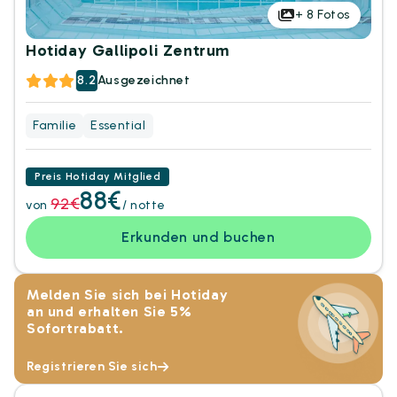
+
8
Fotos
Hotiday Gallipoli Zentrum
8.2
Ausgezeichnet
Familie
Essential
Preis Hotiday Mitglied
88€
92€
von
/ notte
Erkunden und buchen
Melden Sie sich bei Hotiday
an und erhalten Sie 5%
Sofortrabatt.
Registrieren Sie sich