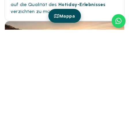
auf die Qualität des
Hotiday-Erlebnisses
verzichten zu müssen.
Mappa
HOTIDAY HAUSTIERFREUNDLICH
Welche sind die besten
haustierfreundlichen Ferienanlagen in
Ligurien?
Ligurien ist ein ideales Ziel für einen
haustierfreundlichen Urlaub
zwischen Meer,