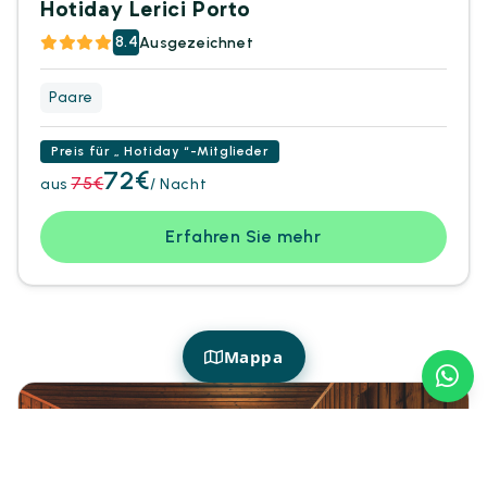
Hotiday Lerici Porto
8.4
Ausgezeichnet
Paare
Preis für „ Hotiday “-Mitglieder
72€
75€
aus
/ Nacht
Erfahren Sie mehr
Mappa