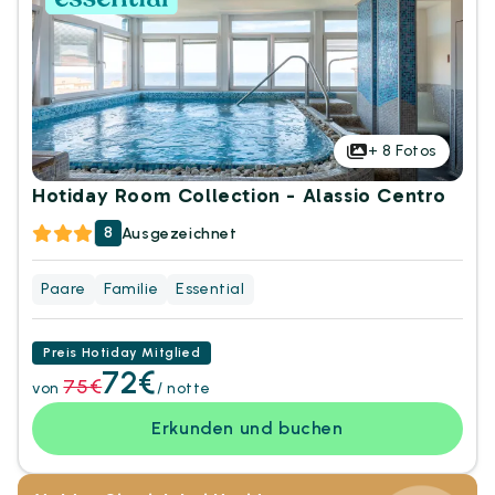
+
8
Fotos
Hotiday Room Collection - Alassio Centro
8
Ausgezeichnet
Paare
Familie
Essential
Preis Hotiday Mitglied
72€
75€
von
/ notte
Erkunden und buchen