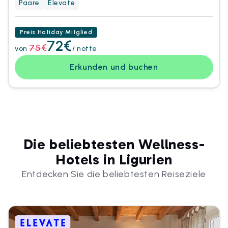
Paare
Elevate
Preis Hotiday Mitglied
72€
75€
von
/ notte
Erkunden und buchen
Die beliebtesten Wellness-
Hotels in Ligurien
Entdecken Sie die beliebtesten Reiseziele