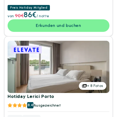
Preis Hotiday Mitglied
86€
90€
von
/ notte
Erkunden und buchen
+
8
Fotos
Hotiday Lerici Porto
8.4
Ausgezeichnet