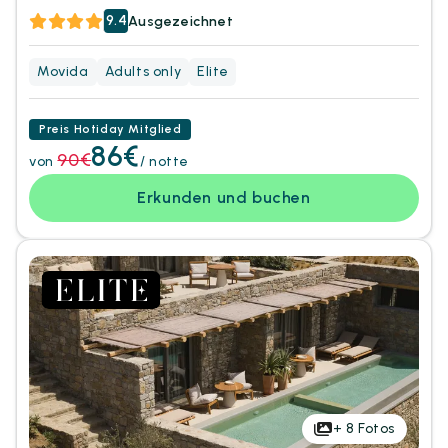
9.4
Ausgezeichnet
Movida
Adults only
Elite
Preis Hotiday Mitglied
86€
90€
von
/ notte
Erkunden und buchen
+
8
Fotos