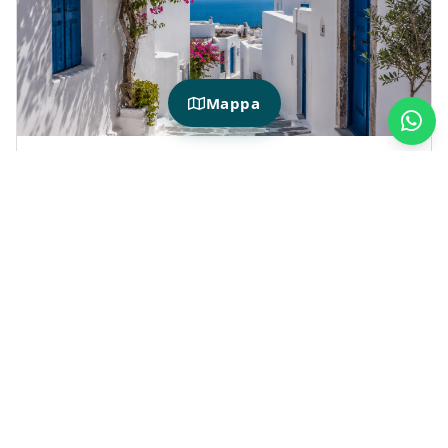
Mappa
HOTIDAY AUF MYKONOS
Wo kann man auf Mykonos
übernachten?
Mykonos
ist ein ideales Reiseziel für alle, die
Griechenland mit seinem kristallklaren Meer,
seinen legendären Stränden, seinen weißen
Gassen und seiner lebhaften Atmosphäre mit
Blick auf die Ägäis erleben möchten.
Mit „ Hotiday “
können Sie
Hotels auf
Mykonos in ausgewählten Lagen
auswählen,
von denen aus Sie Chora, Little Venice, die
Windmühlen und einige der beliebtesten