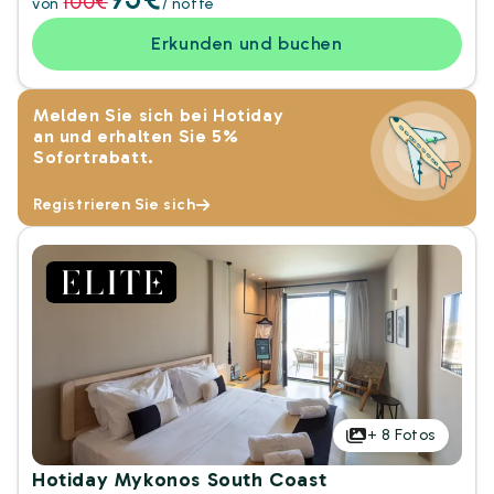
100€
von
/ notte
Erkunden und buchen
Melden Sie sich bei Hotiday
an und erhalten Sie 5%
Sofortrabatt.
Registrieren Sie sich
+
8
Fotos
Hotiday Mykonos South Coast