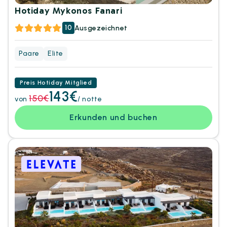
Hotiday Mykonos Fanari
10
Ausgezeichnet
Paare
Elite
Preis Hotiday Mitglied
143€
150€
von
/ notte
Erkunden und buchen