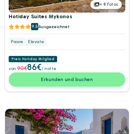
+
8
Fotos
Hotiday Suites Mykonos
9.5
Ausgezeichnet
Paare
Elevate
Preis Hotiday Mitglied
86€
90€
von
/ notte
Erkunden und buchen