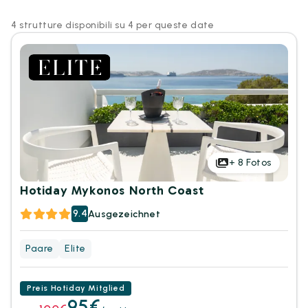
4 strutture disponibili su 4 per queste date
+
8
Fotos
Hotiday Mykonos North Coast
9.4
Ausgezeichnet
Paare
Elite
Preis Hotiday Mitglied
95€