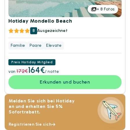
+
8
Fotos
Hotiday Mondello Beach
8
Ausgezeichnet
Familie
Paare
Elevate
Preis Hotiday Mitglied
164€
172€
von
/ notte
Erkunden und buchen
Melden Sie sich bei Hotiday
an und erhalten Sie 5%
Sofortrabatt.
Registrieren Sie sich