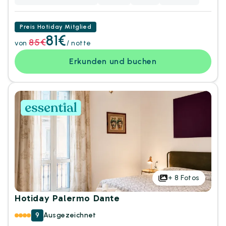
Preis Hotiday Mitglied
81€
85€
von
/ notte
Erkunden und buchen
+
8
Fotos
Hotiday Palermo Dante
9
Ausgezeichnet