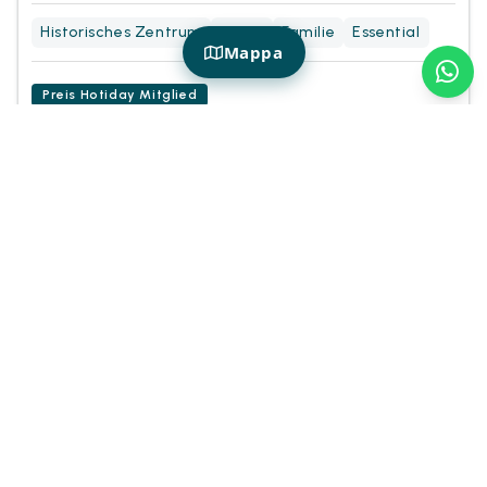
Historisches Zentrum
Paare
Familie
Essential
Mappa
Preis Hotiday Mitglied
72€
75€
von
/ notte
Erkunden und buchen