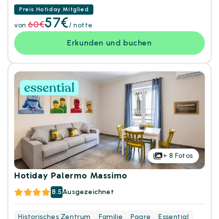
Preis Hotiday Mitglied
57€
60€
von
/ notte
Erkunden und buchen
+
8
Fotos
Hotiday Palermo Massimo
8.5
Ausgezeichnet
Historisches Zentrum
Familie
Paare
Essential