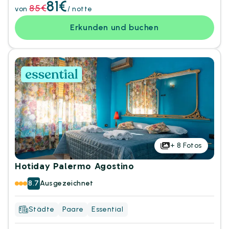
81€
85€
von
/ notte
Erkunden und buchen
+
8
Fotos
Hotiday Palermo Agostino
8.7
Ausgezeichnet
Städte
Paare
Essential