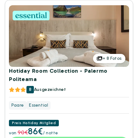
+
8
Fotos
Hotiday Room Collection - Palermo
Politeama
8
Ausgezeichnet
Paare
Essential
Preis Hotiday Mitglied
86€
90€
von
/ notte