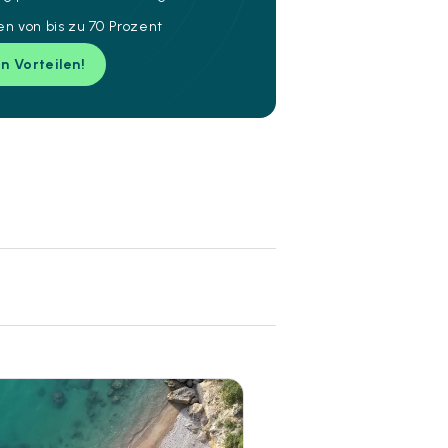
n von bis zu 70 Prozent
en Vorteilen!