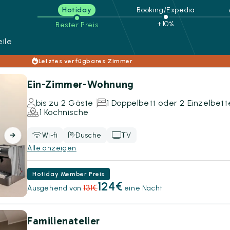
Hotiday
Booking/Expedia
+10%
Bester Preis
ile
Letztes verfügbares Zimmer
Ein-Zimmer-Wohnung
bis zu 2 Gäste
1 Doppelbett oder 2 Einzelbett
1 Kochnische
Wi-fi
Dusche
TV
Alle anzeigen
Hotiday Member Preis
124€
131€
Ausgehend von
eine Nacht
Familienatelier