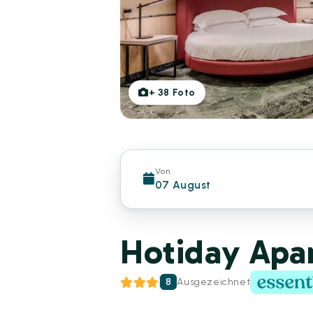
+
38
Foto
Von
07 August
Hotiday Apa
8
Ausgezeichnet