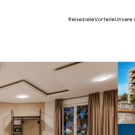
Reiseziele
Vorteile
Unsere
 Aug
→
08 Aug
2 Menschen, 1 Zimmer
Jetzt bu