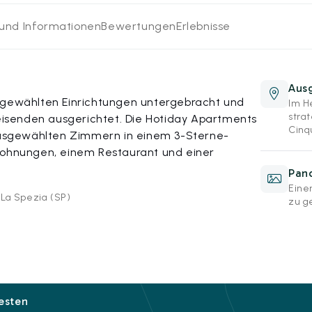
 und Informationen
Bewertungen
Erlebnisse
Aus
sgewählten Einrichtungen untergebracht und
Im H
stra
senden ausgerichtet. Die Hotiday Apartments
Cinq
 ausgewählten Zimmern in einem 3-Sterne-
Wohnungen, einem Restaurant und einer
Pan
Eine
1 La Spezia (SP)
zu g
besten