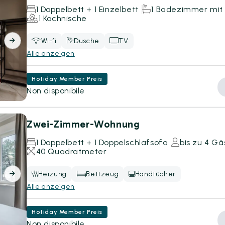
1 Doppelbett + 1 Einzelbett
1 Badezimmer mit
1 Kochnische
Wi-fi
Dusche
TV
Alle anzeigen
Hotiday Member Preis
Non disponibile
Zwei-Zimmer-Wohnung
1 Doppelbett + 1 Doppelschlafsofa
bis zu 4 Gä
40 Quadratmeter
Heizung
Bettzeug
Handtücher
Alle anzeigen
Hotiday Member Preis
Non disponibile