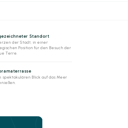
gezeichneter Standort
erzen der Stadt, in einer
tegischen Position für den Besuch der
ue Terre.
oramaterrasse
n spektakulären Blick auf das Meer
enießen.