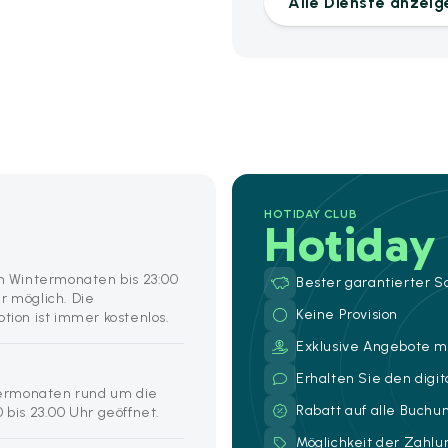
Alle Dienste anzeig
HOTIDAY CLUB
Hotiday
en Wintermonaten bis 23:00
Bester garantierter S
r möglich. Die
Keine Provision
on ist immer kostenlos.
Exklusive Angebote mi
Erhalten Sie den digi
ermonaten rund um die
Rabatt auf alle Buch
 bis 23.00 Uhr geöffnet.
Möglichkeit der Zahl