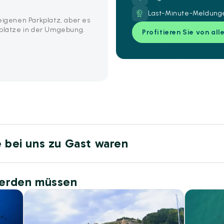
Last-Minute-Meldunge
eigenen Parkplatz, aber es
kplätze in der Umgebung.
Profitieren Sie von all
e bei uns zu Gast waren
werden müssen