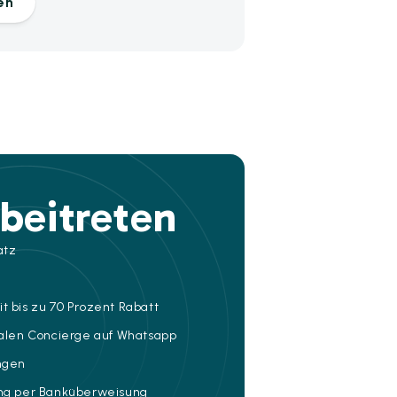
en
beitreten
atz
t bis zu 70 Prozent Rabatt
talen Concierge auf Whatsapp
ungen
ung per Banküberweisung