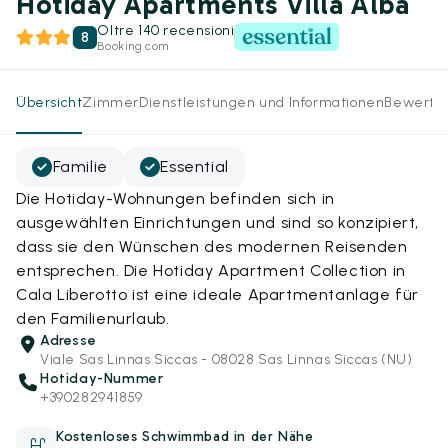
Hotiday Apartments Villa Alba
Oltre 140 recensioni
8
Booking.com
Übersicht
Zimmer
Dienstleistungen und Informationen
Bewertu
Familie
Essential
Die Hotiday-Wohnungen befinden sich in
ausgewählten Einrichtungen und sind so konzipiert,
dass sie den Wünschen des modernen Reisenden
entsprechen. Die Hotiday Apartment Collection in
Cala Liberotto ist eine ideale Apartmentanlage für
den Familienurlaub.
Adresse
Viale Sas Linnas Siccas - 08028 Sas Linnas Siccas (NU)
Hotiday-Nummer
+390282941859
Kostenloses Schwimmbad in der Nähe