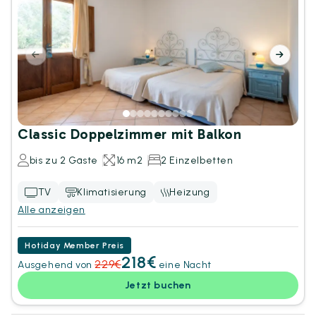
Classic Doppelzimmer mit Balkon
bis zu 2 Gäste
16 m2
2 Einzelbetten
TV
Klimatisierung
Heizung
Alle anzeigen
Hotiday Member Preis
218
€
229
€
Ausgehend von
eine Nacht
Jetzt buchen