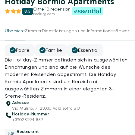
Hotiday Bormio Apartments
Oltre 10 recensioni
8.5
Booking.com
Übersicht
Zimmer
Dienstleistungen und Informationen
Bewertu
Paare
Familie
Essential
Die Hotiday-Zimmer befinden sich in ausgewählten
Einrichtungen und sind auf die Wünsche des
modernen Reisenden abgestimmt. Die Hotiday
Bormio Apartments sind ein Bereich mit
ausgewählten Zimmern in einer eleganten 3-
Sterne-Residenz.
Adresse
Via Mulino, 7, 23030 Valdisotto SO
Hotiday-Nummer
+390282941859
Restaurant