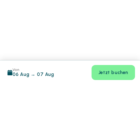
Von
Jetzt buchen
06 Aug
→
07 Aug
Footer