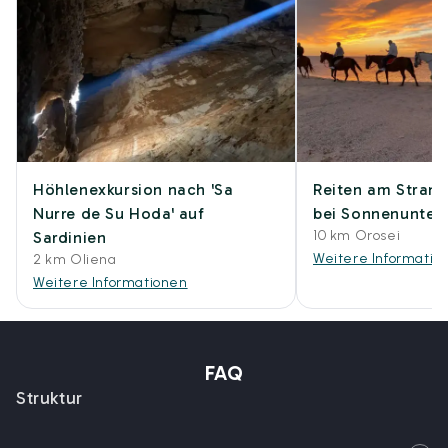
Höhlenexkursion nach 'Sa
Reiten am Strand
Nurre de Su Hoda' auf
bei Sonnenunter
10 km Orosei
Sardinien
Weitere Informatio
2 km Oliena
Weitere Informationen
FAQ
Struktur