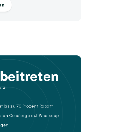
en
beitreten
atz
t bis zu 70 Prozent Rabatt
talen Concierge auf Whatsapp
ungen