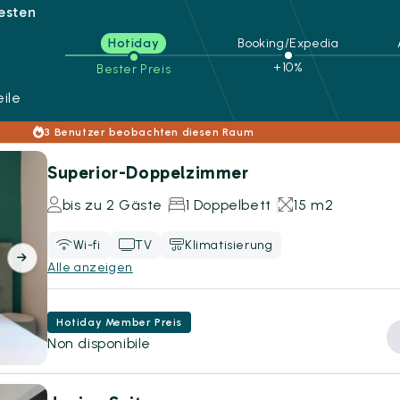
besten
Hotiday
Booking/Expedia
+10%
Bester Preis
ile
3 Benutzer beobachten diesen Raum
Superior-Doppelzimmer
bis zu 2 Gäste
1 Doppelbett
15 m2
Wi-fi
TV
Klimatisierung
Alle anzeigen
Hotiday Member Preis
Non disponibile