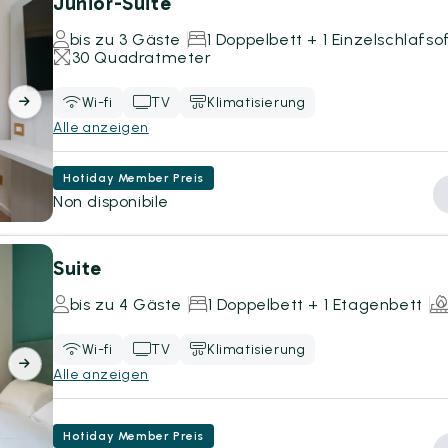
Junior-Suite
bis zu 3 Gäste
1 Doppelbett + 1 Einzelschlafso
30 Quadratmeter
Wi-fi
TV
Klimatisierung
Alle anzeigen
Hotiday Member Preis
Non disponibile
Suite
bis zu 4 Gäste
1 Doppelbett + 1 Etagenbett
Wi-fi
TV
Klimatisierung
Alle anzeigen
Hotiday Member Preis