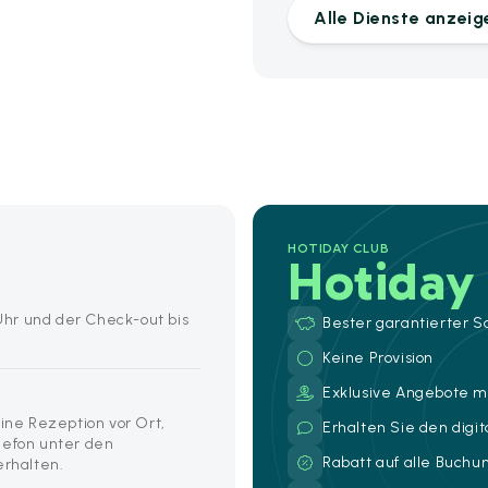
Alle Dienste anzeig
HOTIDAY CLUB
Hotiday
 Uhr und der Check-out bis
Bester garantierter S
Keine Provision
Exklusive Angebote mi
eine Rezeption vor Ort,
Erhalten Sie den digi
lefon unter den
Rabatt auf alle Buch
erhalten.