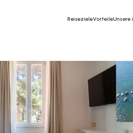
Reiseziele
Vorteile
Unsere
 Aug
→
08 Aug
2 Menschen, 1 Zimmer
Jetzt bu