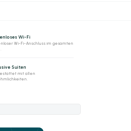
enloses Wi-Fi
enloser Wi-Fi-Anschluss im gesamten
.
usive Suiten
estattet mit allen
hmlichkeiten.