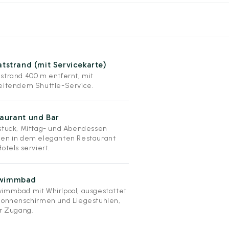
atstrand (mit Servicekarte)
strand 400 m entfernt, mit
eitendem Shuttle-Service.
aurant und Bar
stück, Mittag- und Abendessen
en in dem eleganten Restaurant
otels serviert.
wimmbad
immbad mit Whirlpool, ausgestattet
Sonnenschirmen und Liegestühlen,
er Zugang.