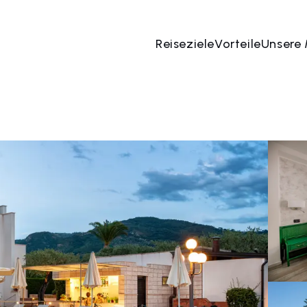
Reiseziele
Vorteile
Unsere
 Aug
→
08 Aug
2 Menschen, 1 Zimmer
Jetzt bu