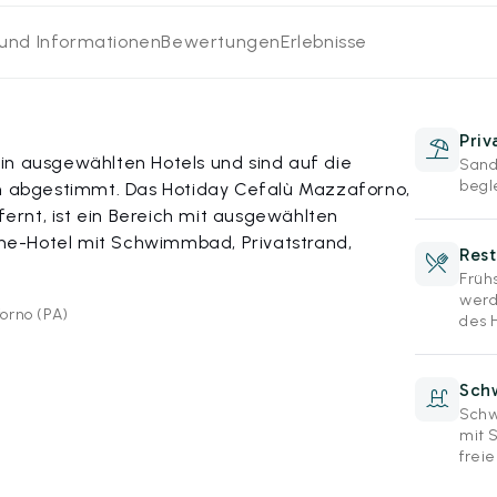
 und Informationen
Bewertungen
Erlebnisse
Priv
in ausgewählten Hotels und sind auf die
Sand
begl
abgestimmt. Das Hotiday Cefalù Mazzaforno,
rnt, ist ein Bereich mit ausgewählten
e-Hotel mit Schwimmbad, Privatstrand,
Rest
Früh
werd
orno (PA)
des H
Sch
Schw
mit 
frei