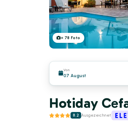
+
78
Foto
Von
07 August
Hotiday Cef
8.2
Ausgezeichnet