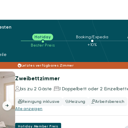
besten
Hotiday
Booking/Expedia
+10%
Bester Preis
ile
Letztes verfügbares Zimmer
Zweibettzimmer
bis zu 2 Gäste
1 Doppelbett oder 2 Einzelbett
Reinigung inklusive
Heizung
Arbeitsbereich
Alle anzeigen
Hotiday Member Preis