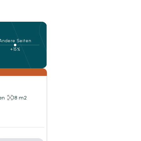
Andere Seiten
+15%
en
18 m2