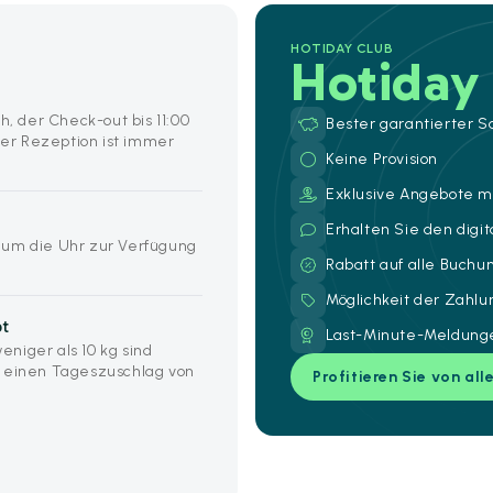
HOTIDAY CLUB
Hotiday
h, der Check-out bis 11:00
Bester garantierter S
er Rezeption ist immer
Keine Provision
Exklusive Angebote mi
Erhalten Sie den digi
 um die Uhr zur Verfügung
Rabatt auf alle Buch
Möglichkeit der Zahl
bt
Last-Minute-Meldunge
niger als 10 kg sind
d einen Tageszuschlag von
Profitieren Sie von all