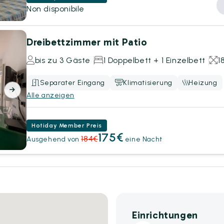
Non disponibile
Dreibettzimmer mit Patio
bis zu 3 Gäste
1 Doppelbett + 1 Einzelbett
1
Separater Eingang
Klimatisierung
Heizung
Alle anzeigen
Hotiday Member Preis
175€
184€
Ausgehend von
eine Nacht
Einrichtungen