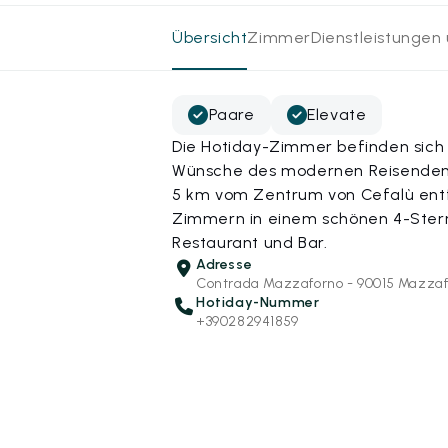
Übersicht
Zimmer
Dienstleistungen
Paare
Elevate
Die Hotiday-Zimmer befinden sich 
Wünsche des modernen Reisenden 
5 km vom Zentrum von Cefalù entfe
Zimmern in einem schönen 4-Stern
Restaurant und Bar.
Adresse
Contrada Mazzaforno - 90015 Mazzaf
Hotiday-Nummer
+390282941859