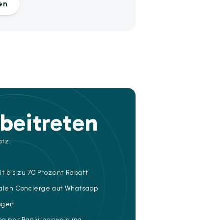
en
beitreten
atz
t bis zu 70 Prozent Rabatt
talen Concierge auf Whatsapp
ungen
ung per Banküberweisung