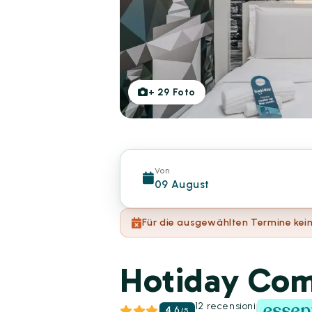
+
29
Foto
Von
09 August
Für die ausgewählten Termine kein
Hotiday Com
12 recensioni
4.6
/
5