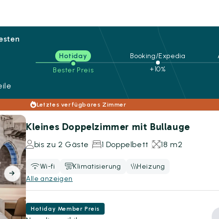
besten
Hotiday
Booking/Expedia
+10%
Bester Preis
ile
Letztes verfügbares Zimmer
Kleines Doppelzimmer mit Bullauge
bis zu 2 Gäste
1 Doppelbett
18 m2
Wi-fi
Klimatisierung
Heizung
Alle anzeigen
Hotiday Member Preis