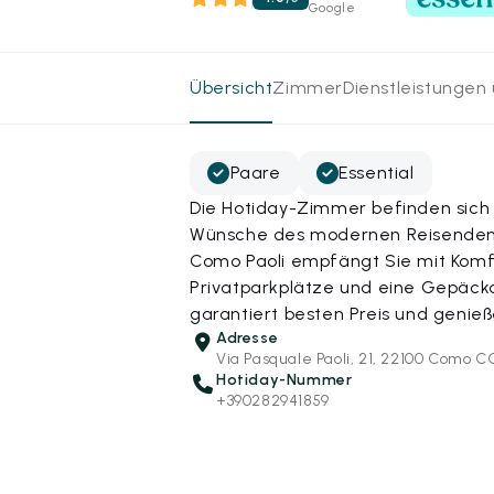
Google
Übersicht
Zimmer
Dienstleistungen
Paare
Essential
Die Hotiday-Zimmer befinden sich 
Wünsche des modernen Reisenden a
Como Paoli empfängt Sie mit Komfo
Privatparkplätze und eine Gepäck
garantiert besten Preis und genie
Adresse
Via Pasquale Paoli, 21, 22100 Como C
Hotiday-Nummer
+390282941859