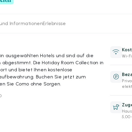
 und Informationen
Erlebnisse
Kost
in ausgewählten Hotels und sind auf die
Wi-Fi
bgestimmt. Die Hotiday Room Collection in
rt und bietet Ihnen kostenlose
Beza
aufbewahrung. Buchen Sie jetzt zum
Priv
ßen Sie Como ohne Sorgen.
elekt
O
Zuge
Haus
5,00