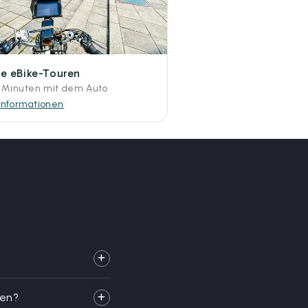
e eBike-Touren
3 Minuten mit dem Auto
Informationen
nen?