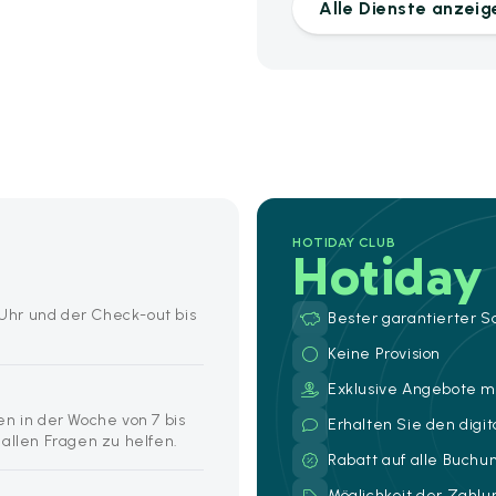
Alle Dienste anzeig
HOTIDAY CLUB
Hotiday
0 Uhr und der Check-out bis
Bester garantierter S
Keine Provision
Exklusive Angebote mi
en in der Woche von 7 bis
Erhalten Sie den digi
 allen Fragen zu helfen.
Rabatt auf alle Buch
Möglichkeit der Zahl