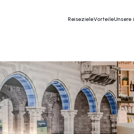
Reiseziele
Vorteile
Unsere
 Aug
→
10 Aug
2 Menschen, 1 Zimmer
Jetzt bu