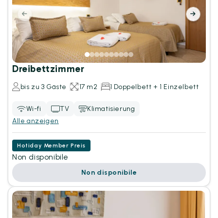
Dreibettzimmer
bis zu 3 Gäste
17 m2
1 Doppelbett + 1 Einzelbett
Wi-fi
TV
Klimatisierung
Alle anzeigen
Hotiday Member Preis
Non disponibile
Non disponibile