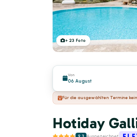
+
23
Foto
Von
06 August
Für die ausgewählten Termine kein
Hotiday Gall
9.3
Ausgezeichnet