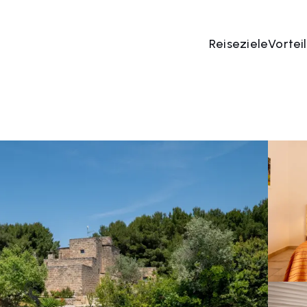
Reiseziele
Vortei
 Aug
→
07 Aug
2 Menschen, 1 Zimmer
Jetzt bu