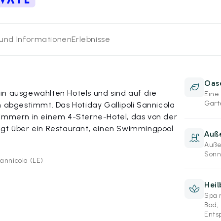
 und Informationen
Erlebnisse
Oas
in ausgewählten Hotels und sind auf die
Eine
Gart
bgestimmt. Das Hotiday Gallipoli Sannicola
Zimmern in einem 4-Sterne-Hotel, das von der
ügt über ein Restaurant, einen Swimmingpool
Auß
Auße
Sonn
annicola (LE)
Hei
Spa 
Bad,
Ents