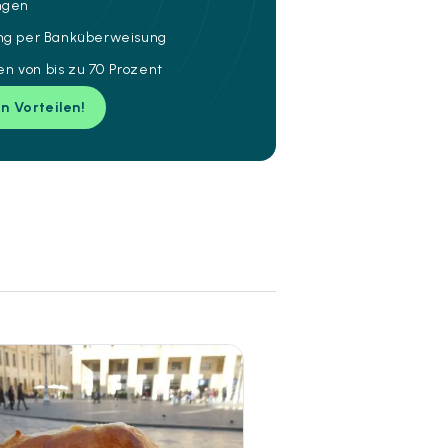
ungen
ung per Banküberweisung
n von bis zu 70 Prozent
en Vorteilen!