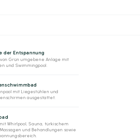
e der Entspannung
 von Grün umgebene Anlage mit
en und Swimmingpool.
enschwimmbad
npool mit Liegestühlen und
enschirmen ausgestattet.
lbad
mit Whirlpool, Sauna, türkischem
 Massagen und Behandlungen sowie
pannungsbereich.