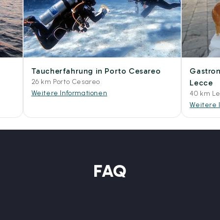
Taucherfahrung in Porto Cesareo
Gastron
26 km Porto Cesareo
Lecce
Weitere Informationen
40 km L
Weitere 
FAQ