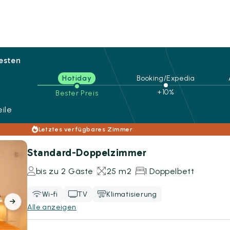
besten
Hotiday
Booking/Expedia
+10%
Bester Preis
ile
Letztes verfügbares Zimmer
Standard-Doppelzimmer
bis zu 2 Gäste
25 m2
1 Doppelbett
Wi-fi
TV
Klimatisierung
Alle anzeigen