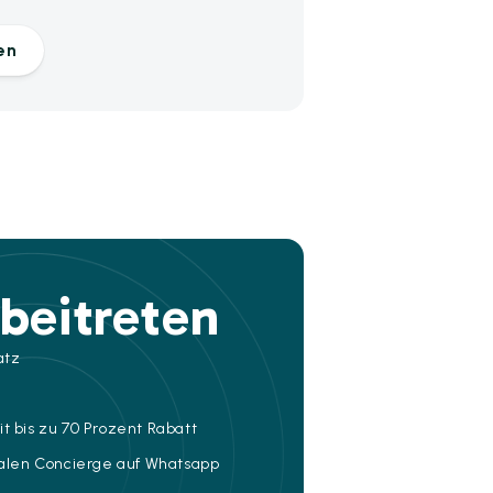
en
beitreten
atz
t bis zu 70 Prozent Rabatt
talen Concierge auf Whatsapp