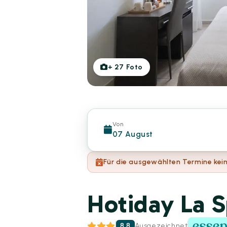
+
27
Foto
Von
07 August
Für die ausgewählten Termine kein
Hotiday La S
8.8
Ausgezeichnet