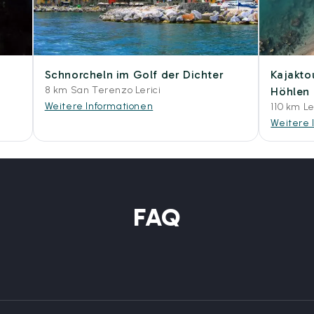
Schnorcheln im Golf der Dichter
Kajakto
8 km San Terenzo Lerici
Höhlen
Weitere Informationen
110 km Le
Weitere 
FAQ
?