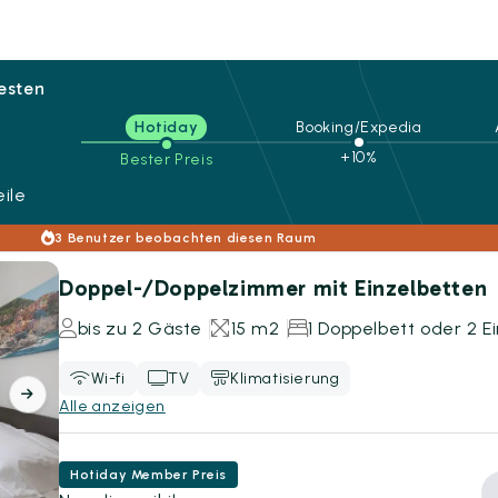
besten
Hotiday
Booking/Expedia
+10%
Bester Preis
ile
3 Benutzer beobachten diesen Raum
Doppel-/Doppelzimmer mit Einzelbetten
bis zu 2 Gäste
15 m2
1 Doppelbett oder 2 E
Wi-fi
TV
Klimatisierung
Alle anzeigen
Hotiday Member Preis