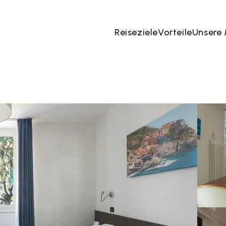
Reiseziele
Vorteile
Unsere
 Aug
→
08 Aug
2 Menschen, 1 Zimmer
Jetzt bu