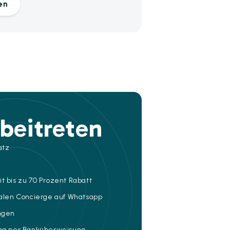
en
beitreten
atz
t bis zu 70 Prozent Rabatt
talen Concierge auf Whatsapp
ungen
ung per Banküberweisung