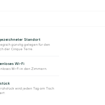
gezeichneter Standort
tegisch günstig gelegen für den
ch der Cinque Terre.
enloses Wi-Fi
enloses Wi-Fi in den Zimmern.
stück
Frühstück wird jeden Tag am Tisch
ert.