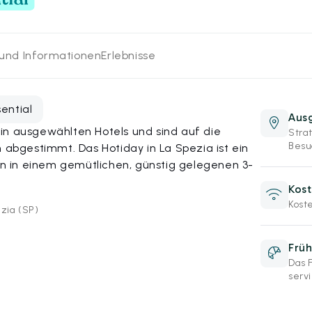
 und Informationen
Erlebnisse
sential
Aus
in ausgewählten Hotels und sind auf die
Stra
Besu
bgestimmt. Das Hotiday in La Spezia ist ein
 in einem gemütlichen, günstig gelegenen 3-
Kost
Kost
ezia (SP)
Früh
Das 
servi