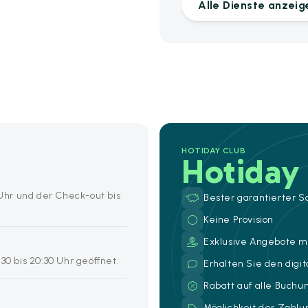
Alle Dienste anzeig
HOTIDAY CLUB
Hotiday
 Uhr und der Check-out bis
Bester garantierter S
Keine Provision
Exklusive Angebote mi
30 bis 20:30 Uhr geöffnet.
Erhalten Sie den digi
Rabatt auf alle Buch
Möglichkeit der Zahl