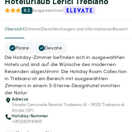
Hotelurlaub Lerici Trebiano
8.2
Ausgezeichnet
Übersicht
Zimmer
Dienstleistungen und Informationen
Bewertu
Paare
Elevate
Die Hotiday-Zimmer befinden sich in ausgewählten
Hotels und sind auf die Wünsche des modernen
Reisenden abgestimmt. Die Hotiday Room Collection
in Trebiano ist ein Bereich mit ausgewählten
Zimmern in einem 3-Sterne-Designhotel inmitten
der Natur.
Adresse
Strada Comunale Romito Trebiano, 61 - 19021 Trebiano di
Arcola (SP)
Hotiday-Nummer
+390282941859