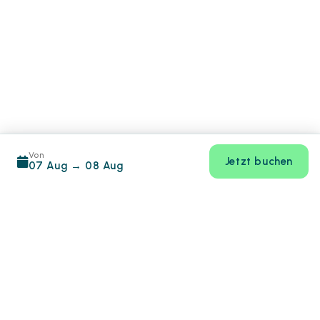
Von
Jetzt buchen
07 Aug
→
08 Aug
Footer