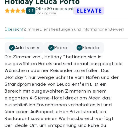
Hotiday Leuca Porto
Oltre 80 recensioni
9.1
Booking.com
Übersicht
Zimmer
Dienstleistungen und Informationen
Bewertu
Adults only
Paare
Elevate
Die Zimmer von „ Hotiday “ befinden sich in
ausgewählten Hotels und sind darauf ausgelegt, die
Wünsche moderner Reisender zu erfüllen. Das
„Hotiday “, nur wenige Schritte vom Hafen und der
Strandpromenade von Leuca entfernt, ist ein
Bereich mit ausgewählten Zimmern in einem
eleganten 4-Sterne-Hotel direkt am Meer, das
ausschließlich Erwachsenen vorbehalten ist und
über einen Außenpool, einen Privatstrand, ein
Restaurant sowie einen Wellnessbereich verfügt.
Der ideale Ort, um Entspannung und Ruhe zu