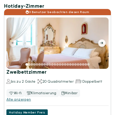
Hotiday-Zimmer
3 Benutzer beobachten diesen Raum
Zweibettzimmer
bis zu 2 Gäste
20 Quadratmeter
1 Doppelbett
Wi-fi
Klimatisierung
Minibar
Alle anzeigen
Hotiday Member Preis