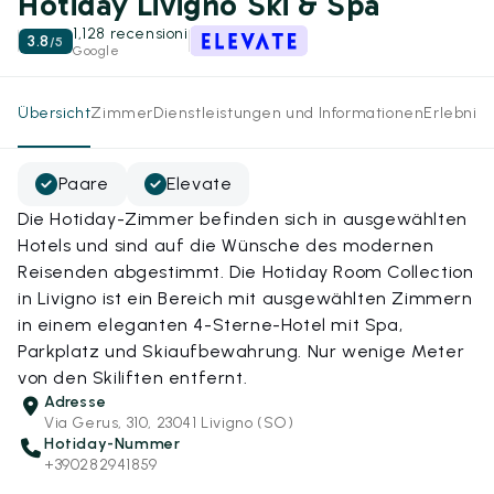
Hotiday Livigno Ski & Spa
1,128 recensioni
3.8
/
5
Google
Übersicht
Zimmer
Dienstleistungen und Informationen
Erlebnis
Paare
Elevate
Die Hotiday-Zimmer befinden sich in ausgewählten
Hotels und sind auf die Wünsche des modernen
Reisenden abgestimmt. Die Hotiday Room Collection
in Livigno ist ein Bereich mit ausgewählten Zimmern
in einem eleganten 4-Sterne-Hotel mit Spa,
Parkplatz und Skiaufbewahrung. Nur wenige Meter
von den Skiliften entfernt.
Adresse
Via Gerus, 310, 23041 Livigno (SO)
Hotiday-Nummer
+390282941859