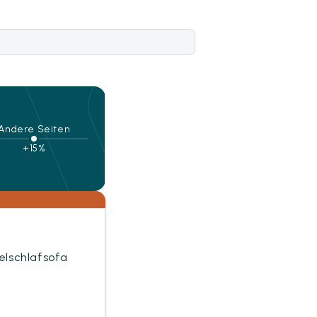
Andere Seiten
+15%
pelschlafsofa