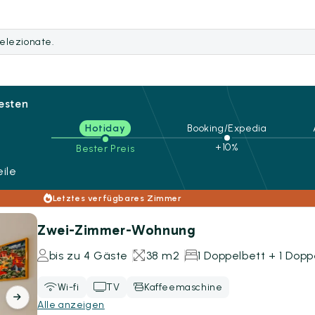
selezionate.
besten
Hotiday
Booking/Expedia
+10%
Bester Preis
ile
Letztes verfügbares Zimmer
Zwei-Zimmer-Wohnung
bis zu 4 Gäste
38 m2
1 Doppelbett + 1 Dop
Wi-fi
TV
Kaffeemaschine
Alle anzeigen