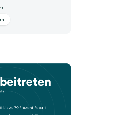
nt
en
beitreten
atz
t bis zu 70 Prozent Rabatt