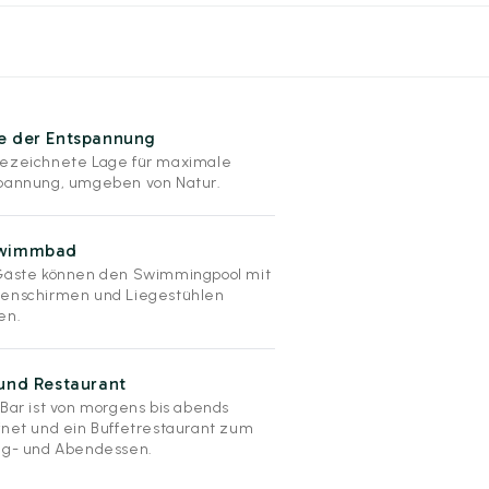
e der Entspannung
ezeichnete Lage für maximale
pannung, umgeben von Natur.
wimmbad
Gäste können den Swimmingpool mit
enschirmen und Liegestühlen
en.
und Restaurant
 Bar ist von morgens bis abends
fnet und ein Buffetrestaurant zum
ag- und Abendessen.