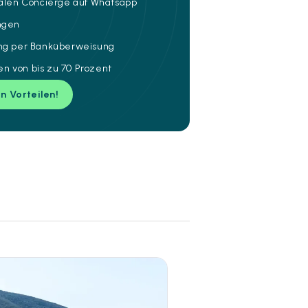
talen Concierge auf Whatsapp
ungen
ung per Banküberweisung
n von bis zu 70 Prozent
en Vorteilen!