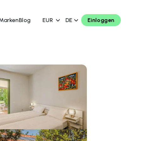
 Marken
Blog
EUR
DE
Einloggen
chen