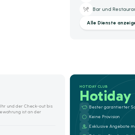
Bar und Restaura
Alle Dienste anzeig
HOTIDAY CLUB
Hotiday
 Uhr und der Check-out bis
Bester garantierter S
bewahrung ist an der
Keine Provision
Exklusive Angebote mi