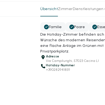
Übersicht
Zimmer
Dienstleistungen
Familie
Paare
Esse
Die Hotiday-Zimmer befinden sich 
Wünsche des modernen Reisenden a
eine flache Anlage im Grünen mi
Privatparkplatz.
Adresse
Via Campilunghi, 57023 Cecina LI
Hotiday-Nummer
+390282941859