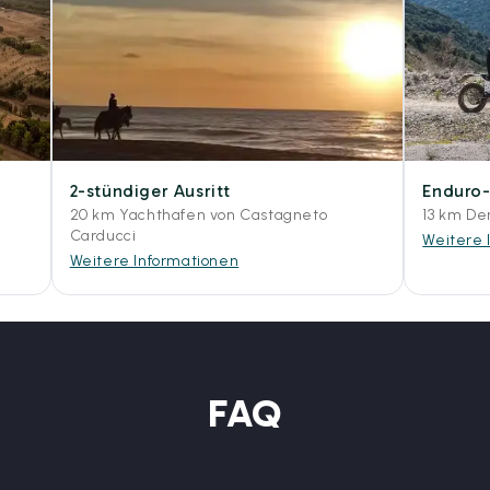
2-stündiger Ausritt
Enduro
20 km Yachthafen von Castagneto
13 km De
Carducci
Weitere 
Weitere Informationen
FAQ