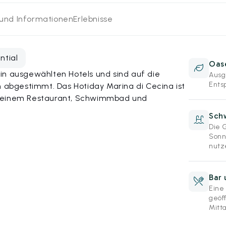
 und Informationen
Erlebnisse
ntial
Oas
in ausgewählten Hotels und sind auf die
Ausg
Ents
bgestimmt. Das Hotiday Marina di Cecina ist
t einem Restaurant, Schwimmbad und
Sch
Die 
Sonn
nutz
Bar 
Eine
geöf
Mitt