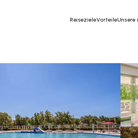
Reiseziele
Vorteile
Unsere
 Aug
→
08 Aug
2 Menschen, 1 Zimmer
Jetzt bu