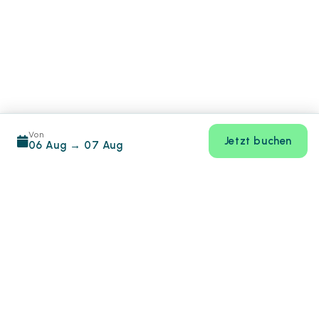
Von
Jetzt buchen
06 Aug
→
07 Aug
Footer
CIN:
IT039007B1FGVJPRY3