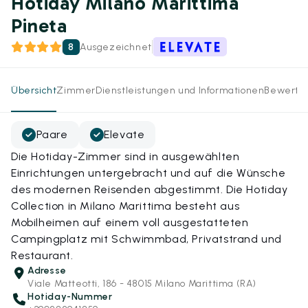
Hotiday Milano Marittima
Pineta
8
Ausgezeichnet
Übersicht
Zimmer
Dienstleistungen und Informationen
Bewertu
Paare
Elevate
Die Hotiday-Zimmer sind in ausgewählten
Einrichtungen untergebracht und auf die Wünsche
des modernen Reisenden abgestimmt. Die Hotiday
Collection in Milano Marittima besteht aus
Mobilheimen auf einem voll ausgestatteten
Campingplatz mit Schwimmbad, Privatstrand und
Restaurant.
Adresse
Viale Matteotti, 186 - 48015 Milano Marittima (RA)
Hotiday-Nummer