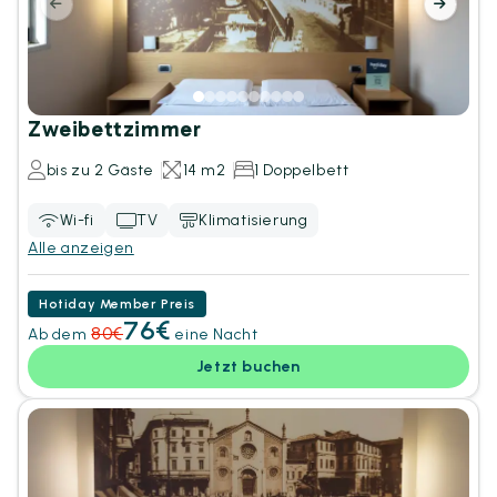
Zweibettzimmer
bis zu 2 Gäste
14 m2
1 Doppelbett
Wi-fi
TV
Klimatisierung
Alle anzeigen
Hotiday Member Preis
76€
80€
Ab dem
eine Nacht
Jetzt buchen