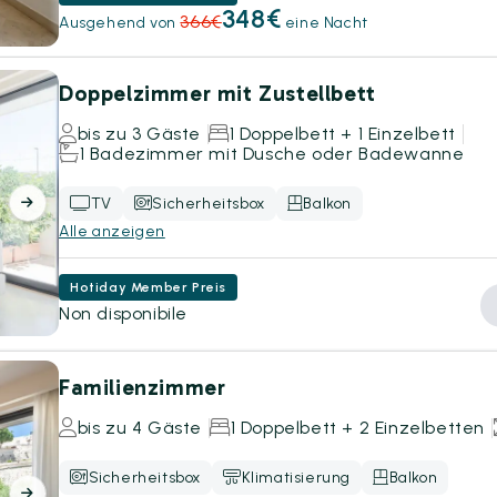
348€
366€
Ausgehend von
eine Nacht
Doppelzimmer mit Zustellbett
bis zu 3 Gäste
1 Doppelbett + 1 Einzelbett
1 Badezimmer mit Dusche oder Badewanne
TV
Sicherheitsbox
Balkon
Alle anzeigen
Hotiday Member Preis
Non disponibile
Familienzimmer
bis zu 4 Gäste
1 Doppelbett + 2 Einzelbetten
Sicherheitsbox
Klimatisierung
Balkon