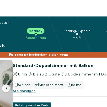
besten
Hotiday
Booking/Expedia
+10%
Bester Preis
ile
3 Benutzer beobachten diesen Raum
Standard-Doppelzimmer mit Balkon
18 m2
bis zu 2 Gäste
1 Badezimmer mit Du
Minibar
Sicherheitsbox
Balkon
Alle anzeigen
Hotiday Member Preis