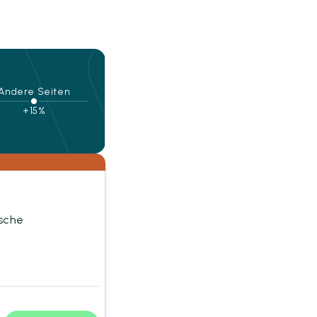
Andere Seiten
+15%
sche