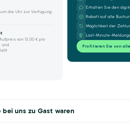
Erhalten Sie den digi
 um die Uhr zur Verfügung
Rabatt auf alle Buch
Möglichkeit der Zahl
bt
Last-Minute-Meldunge
ufpreis von 15,00 € pro
e und
Profitieren Sie von all
llt.
e bei uns zu Gast waren