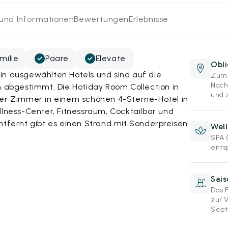
 und Informationen
Bewertungen
Erlebnisse
milie
Paare
Elevate
Obli
in ausgewählten Hotels und sind auf die
Zum 
Nach
bgestimmt. Die Hotiday Room Collection in
und 
ter Zimmer in einem schönen 4-Sterne-Hotel in
ess-Center, Fitnessraum, Cocktailbar und
ntfernt gibt es einen Strand mit Sonderpreisen
Wel
SPA 
ents
Sai
Das 
zur V
Sept