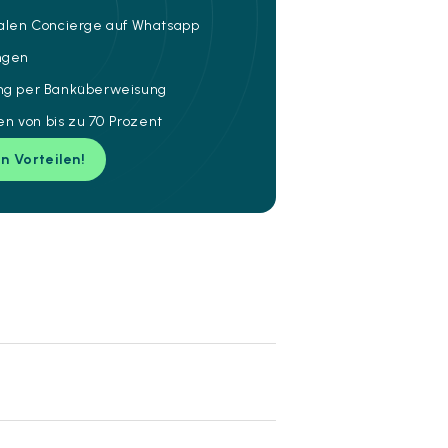
talen Concierge auf Whatsapp
ungen
ung per Banküberweisung
n von bis zu 70 Prozent
en Vorteilen!