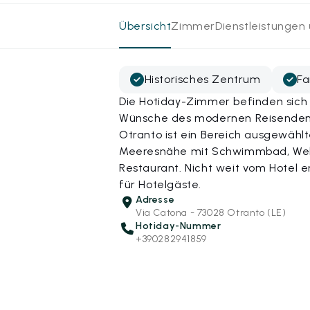
Übersicht
Zimmer
Dienstleistungen
Historisches Zentrum
Fa
Die Hotiday-Zimmer befinden sich 
Wünsche des modernen Reisenden a
Otranto ist ein Bereich ausgewähl
Meeresnähe mit Schwimmbad, Welln
Restaurant. Nicht weit vom Hotel e
für Hotelgäste.
Adresse
Via Catona - 73028 Otranto (LE)
Hotiday-Nummer
+390282941859