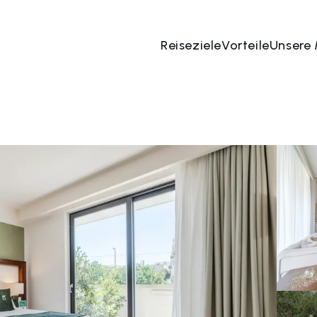
Reiseziele
Vorteile
Unsere
 Aug
→
08 Aug
2 Menschen, 1 Zimmer
Jetzt bu