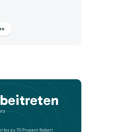
en
beitreten
atz
t bis zu 70 Prozent Rabatt