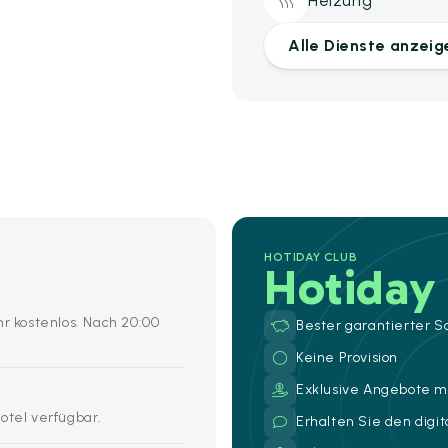
Heizung
Alle Dienste anzeig
HOTIDAY CLUB
Hotiday
hr kostenlos. Nach 20:00
Bester garantierter S
Keine Provision
Exklusive Angebote mi
otel verfügbar.
Erhalten Sie den digi