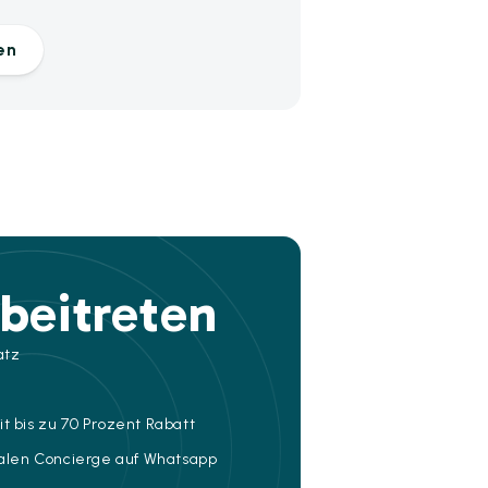
en
beitreten
atz
t bis zu 70 Prozent Rabatt
talen Concierge auf Whatsapp