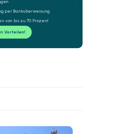
ungen
ung per Banküberweisung
n von bis zu 70 Prozent
en Vorteilen!