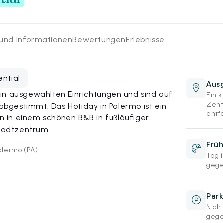
 und Informationen
Bewertungen
Erlebnisse
ential
Aus
in ausgewählten Einrichtungen und sind auf
Ein 
Zent
bgestimmt. Das Hotiday in Palermo ist ein
entf
 in einem schönen B&B in fußläufiger
tadtzentrum.
Früh
Palermo (PA)
Tägl
gege
Park
Nicht
gege