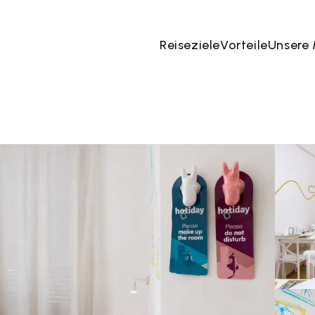
Reiseziele
Vorteile
Unsere
 Aug
→
07 Aug
2 Menschen, 1 Zimmer
Jetzt bu