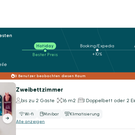
besten
Hotiday
Booking/Expedia
+10%
Bester Preis
ile
3 Benutzer beobachten diesen Raum
Zweibettzimmer
bis zu 2 Gäste
16 m2
1 Doppelbett oder 2 E
Wi-fi
Minibar
Klimatisierung
Alle anzeigen