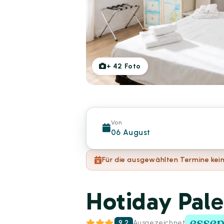
+
42
Foto
Von
06 August
Für die ausgewählten Termine kein
Hotiday Pal
9.2
Ausgezeichnet