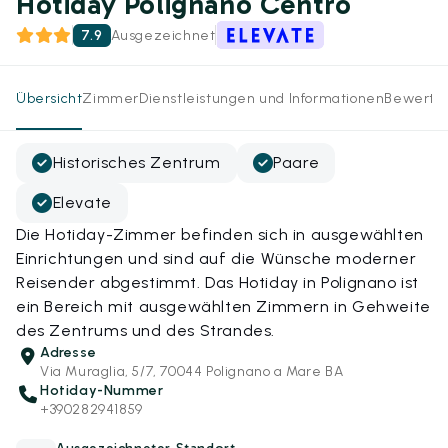
Hotiday Polignano Centro
7.9
Ausgezeichnet
Übersicht
Zimmer
Dienstleistungen und Informationen
Bewertu
Historisches Zentrum
Paare
Elevate
Die Hotiday-Zimmer befinden sich in ausgewählten
Einrichtungen und sind auf die Wünsche moderner
Reisender abgestimmt. Das Hotiday in Polignano ist
ein Bereich mit ausgewählten Zimmern in Gehweite
des Zentrums und des Strandes.
Adresse
Via Muraglia, 5/7, 70044 Polignano a Mare BA
Hotiday-Nummer
+390282941859