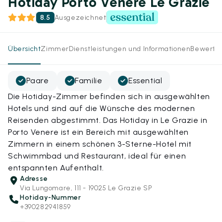
Hotiday Porto Venere Le Grazie
8.5
Ausgezeichnet
Übersicht
Zimmer
Dienstleistungen und Informationen
Bewertu
Paare
Familie
Essential
Die Hotiday-Zimmer befinden sich in ausgewählten
Hotels und sind auf die Wünsche des modernen
Reisenden abgestimmt. Das Hotiday in Le Grazie in
Porto Venere ist ein Bereich mit ausgewählten
Zimmern in einem schönen 3-Sterne-Hotel mit
Schwimmbad und Restaurant, ideal für einen
entspannten Aufenthalt.
Adresse
Via Lungomare, 111 - 19025 Le Grazie SP
Hotiday-Nummer
+390282941859