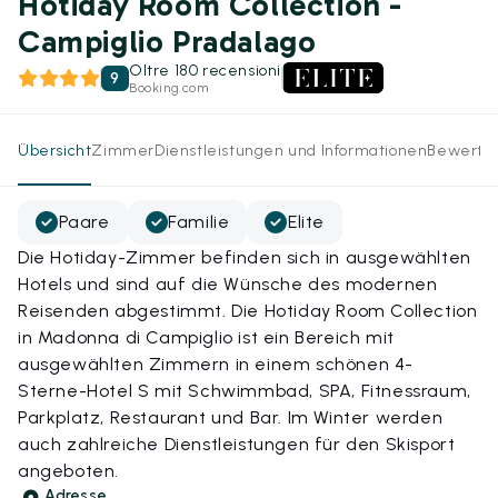
Hotiday Room Collection -
Campiglio Pradalago
Oltre 180 recensioni
9
Booking.com
Übersicht
Zimmer
Dienstleistungen und Informationen
Bewertu
Paare
Familie
Elite
Die Hotiday-Zimmer befinden sich in ausgewählten
Hotels und sind auf die Wünsche des modernen
Reisenden abgestimmt. Die Hotiday Room Collection
in Madonna di Campiglio ist ein Bereich mit
ausgewählten Zimmern in einem schönen 4-
Sterne-Hotel S mit Schwimmbad, SPA, Fitnessraum,
Parkplatz, Restaurant und Bar. Im Winter werden
auch zahlreiche Dienstleistungen für den Skisport
angeboten.
Adresse