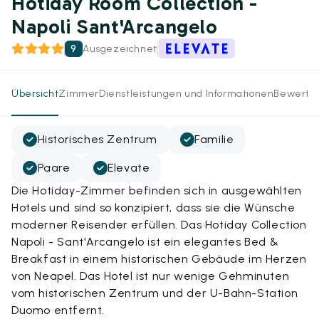
Hotiday Room Collection -
Napoli Sant'Arcangelo
9
Ausgezeichnet
Übersicht
Zimmer
Dienstleistungen und Informationen
Bewertu
Historisches Zentrum
Familie
Paare
Elevate
Die Hotiday-Zimmer befinden sich in ausgewählten
Hotels und sind so konzipiert, dass sie die Wünsche
moderner Reisender erfüllen. Das Hotiday Collection
Napoli - Sant'Arcangelo ist ein elegantes Bed &
Breakfast in einem historischen Gebäude im Herzen
von Neapel. Das Hotel ist nur wenige Gehminuten
vom historischen Zentrum und der U-Bahn-Station
Duomo entfernt.