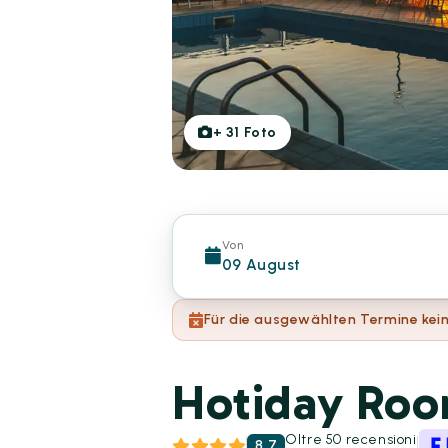
+
31
Foto
Von
09 August
Für die ausgewählten Termine kein
Hotiday Room
Oltre 50 recensioni
8.7