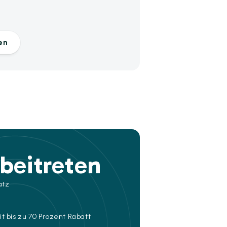
en
beitreten
atz
t bis zu 70 Prozent Rabatt