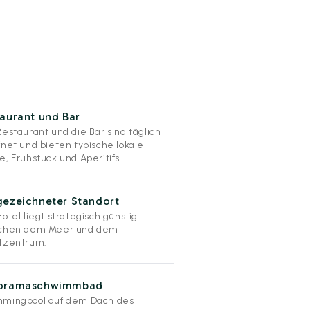
aurant und Bar
Restaurant und die Bar sind täglich
fnet und bieten typische lokale
, Frühstück und Aperitifs.
gezeichneter Standort
otel liegt strategisch günstig
chen dem Meer und dem
tzentrum.
oramaschwimmbad
mingpool auf dem Dach des