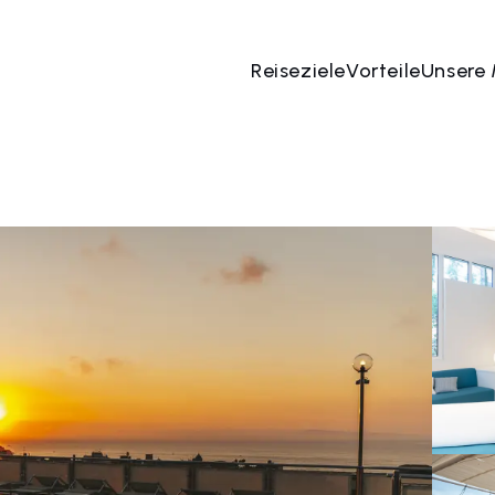
Reiseziele
Vorteile
Unsere
 Aug
→
10 Aug
2 Menschen, 1 Zimmer
Jetzt bu