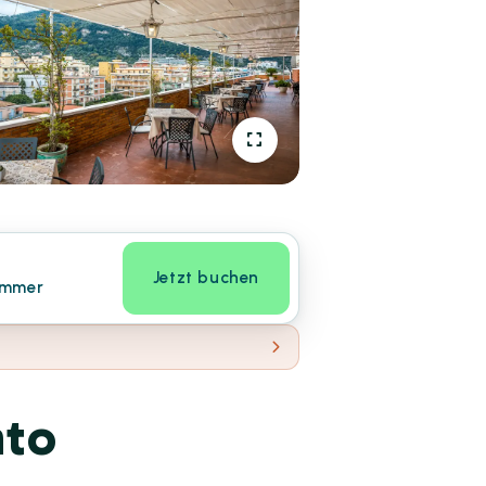
Jetzt buchen
immer
nto