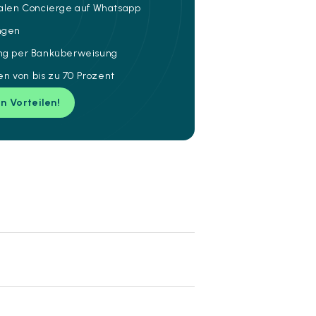
talen Concierge auf Whatsapp
ungen
ung per Banküberweisung
n von bis zu 70 Prozent
en Vorteilen!