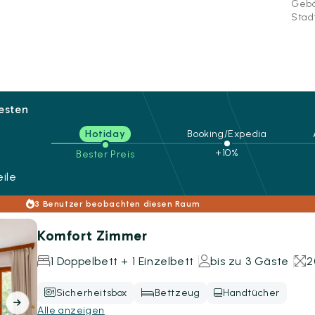
Gebä
Stad
besten
Hotiday
Booking/Expedia
+10%
Bester Preis
ile
3 Benutzer beobachten diesen Raum
Komfort Zimmer
1 Doppelbett + 1 Einzelbett
bis zu 3 Gäste
2
Sicherheitsbox
Bettzeug
Handtücher
Alle anzeigen