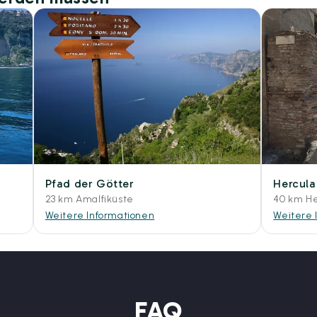
Pfad der Götter
Hercula
23 km Amalfiküste
40 km H
Weitere Informationen
Weitere 
FAQ