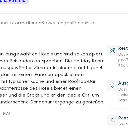
 und Informationen
Bewertungen
Erlebnisse
Rest
n ausgewählten Hotels und sind so konzipiert,
Das 
geöf
nen Reisenden entsprechen. Die Hotiday Room
Küche
ich ausgewählter Zimmer in einem prächtigen 4-
, das mit einem Panoramapool, einem
 mit typischer Küche und einer Rooftop-Bar
Aus
 Dachterrasse des Hotels bietet einen
Das H
r und die Stadt und ist der ideale Ort, um
zwis
Stad
underschöne Sonnenuntergänge zu genießen.
o (NA)
Pan
Swim