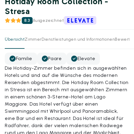
Hotiday Room Collection -
Stresa
8.3
Ausgezeichnet
Übersicht
Zimmer
Dienstleistungen und Informationen
Bewertu
Familie
Paare
Elevate
Die Hotiday-Zimmer befinden sich in ausgewählten
Hotels und sind auf die Wünsche des modernen
Reisenden abgestimmt. Die Hotiday Room Collection
in Stresa ist ein Bereich mit ausgewählten Zimmern
in einem schönen 3-Sterne-Hotel am Lago
Maggiore. Das Hotel verfügt über einen
Swimmingpool mit Whirlpool und Panoramablick,
eine Bar und ein Restaurant. Das Hotel ist ideal für
Radfahrer, dank der vielen malerischen Radwege
rund um den Lago Maggiore und der Möglichkeit,