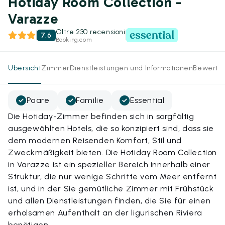
Hotiday Room Collection -
Varazze
Oltre 230 recensioni
7.6
Booking.com
Übersicht
Zimmer
Dienstleistungen und Informationen
Bewertu
Paare
Familie
Essential
Die Hotiday-Zimmer befinden sich in sorgfältig
ausgewählten Hotels, die so konzipiert sind, dass sie
dem modernen Reisenden Komfort, Stil und
Zweckmäßigkeit bieten. Die Hotiday Room Collection
in Varazze ist ein spezieller Bereich innerhalb einer
Struktur, die nur wenige Schritte vom Meer entfernt
ist, und in der Sie gemütliche Zimmer mit Frühstück
und allen Dienstleistungen finden, die Sie für einen
erholsamen Aufenthalt an der ligurischen Riviera
benötigen.