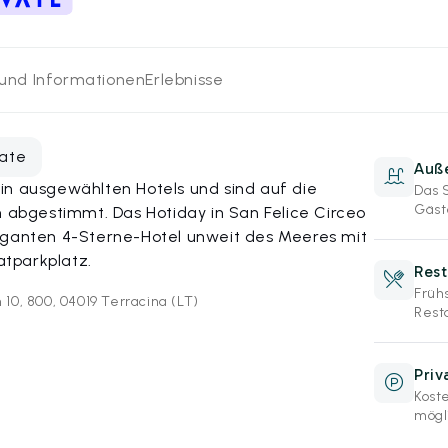
 und Informationen
Erlebnisse
vate
Auß
in ausgewählten Hotels und sind auf die
Das 
Gäst
bgestimmt. Das Hotiday in San Felice Circeo
eganten 4-Sterne-Hotel unweit des Meeres mit
tparkplatz.
Rest
Früh
 10, 800, 04019 Terracina (LT)
Resta
Priv
Kost
mögl