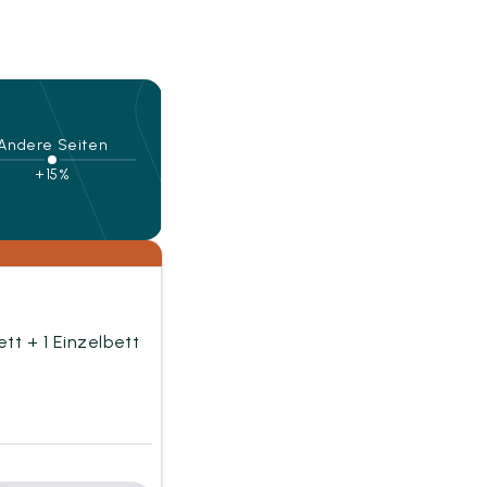
Andere Seiten
+15%
tt + 1 Einzelbett