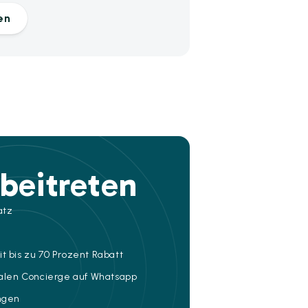
en
beitreten
atz
t bis zu 70 Prozent Rabatt
talen Concierge auf Whatsapp
ungen