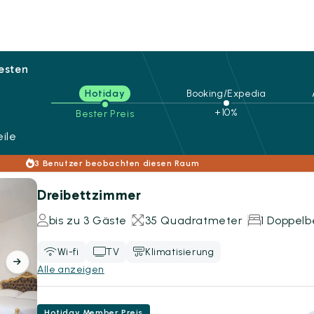
besten
Hotiday
Booking/Expedia
+10%
Bester Preis
ile
3 Benutzer beobachten diesen Raum
Dreibettzimmer
bis zu 3 Gäste
35 Quadratmeter
1 Doppelbe
Wi-fi
TV
Klimatisierung
Alle anzeigen
Hotiday Member Preis