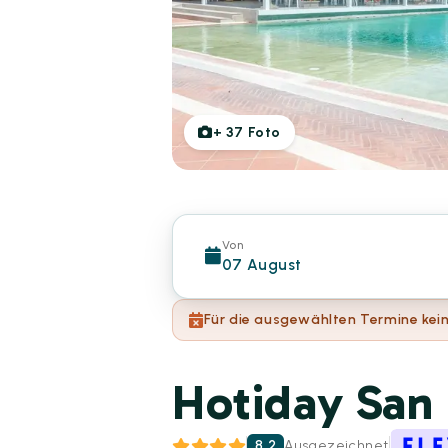
+
37
Foto
Von
07 August
Für die ausgewählten Termine kein
Hotiday San 
8.2
Ausgezeichnet