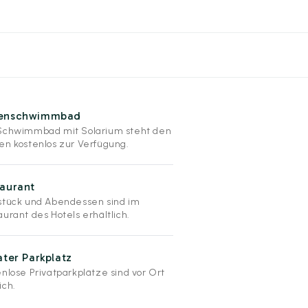
enschwimmbad
Schwimmbad mit Solarium steht den
en kostenlos zur Verfügung.
aurant
stück und Abendessen sind im
urant des Hotels erhältlich.
ater Parkplatz
enlose Privatparkplätze sind vor Ort
ich.