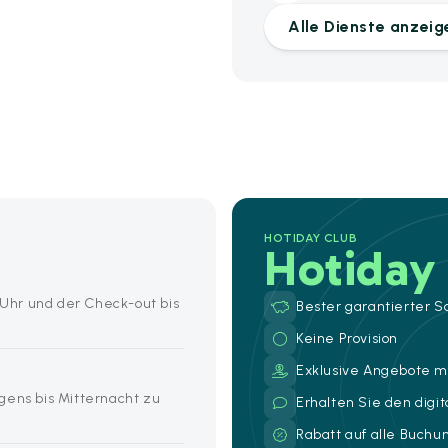
Alle Dienste anzeig
HOTIDAY CLUB
Hotiday
0 Uhr und der Check-out bis
Bester garantierter S
Keine Provision
Exklusive Angebote mi
gens bis Mitternacht zu
Erhalten Sie den digi
Rabatt auf alle Buch