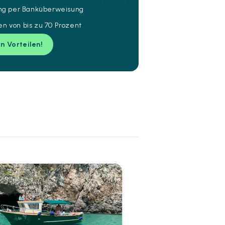
ung per Banküberweisung
n von bis zu 70 Prozent
en Vorteilen!