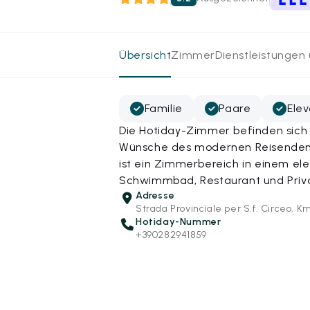
Übersicht
Zimmer
Dienstleistungen
Familie
Paare
Ele
Die Hotiday-Zimmer befinden sich 
Wünsche des modernen Reisenden a
ist ein Zimmerbereich in einem el
Schwimmbad, Restaurant und Priva
Adresse
Strada Provinciale per S.f. Circeo, Km
Hotiday-Nummer
+390282941859