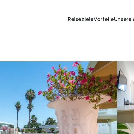
Reiseziele
Vorteile
Unsere
 Aug
→
08 Aug
2 Menschen, 1 Zimmer
Jetzt bu