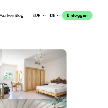
 Marken
Blog
EUR
DE
Einloggen
chen