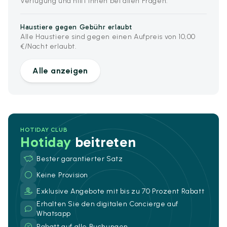
Verfügung und hilft Ihnen bei allen Fragen.
Haustiere gegen Gebühr erlaubt
Alle Haustiere sind gegen einen Aufpreis von 10,00
€/Nacht erlaubt.
Alle anzeigen
HOTIDAY CLUB
Hotiday
beitreten
Bester garantierter Satz
Keine Provision
Exklusive Angebote mit bis zu 70 Prozent Rabatt
Erhalten Sie den digitalen Concierge auf
Whatsapp
Rabatt auf alle Buchungen