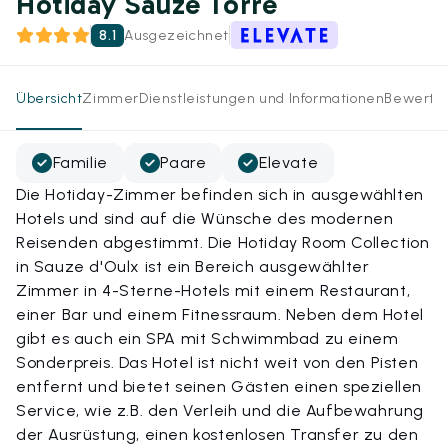
Hotiday Sauze Torre
8.1
Ausgezeichnet
Übersicht
Zimmer
Dienstleistungen und Informationen
Bewertu
Familie
Paare
Elevate
Die Hotiday-Zimmer befinden sich in ausgewählten
Hotels und sind auf die Wünsche des modernen
Reisenden abgestimmt. Die Hotiday Room Collection
in Sauze d'Oulx ist ein Bereich ausgewählter
Zimmer in 4-Sterne-Hotels mit einem Restaurant,
einer Bar und einem Fitnessraum. Neben dem Hotel
gibt es auch ein SPA mit Schwimmbad zu einem
Sonderpreis. Das Hotel ist nicht weit von den Pisten
entfernt und bietet seinen Gästen einen speziellen
Service, wie z.B. den Verleih und die Aufbewahrung
der Ausrüstung, einen kostenlosen Transfer zu den