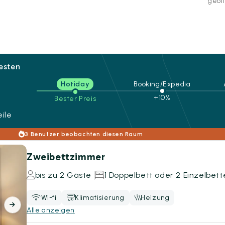
geöff
besten
Hotiday
Booking/Expedia
+10%
Bester Preis
ile
3 Benutzer beobachten diesen Raum
Zweibettzimmer
bis zu 2 Gäste
1 Doppelbett oder 2 Einzelbett
Wi-fi
Klimatisierung
Heizung
Alle anzeigen