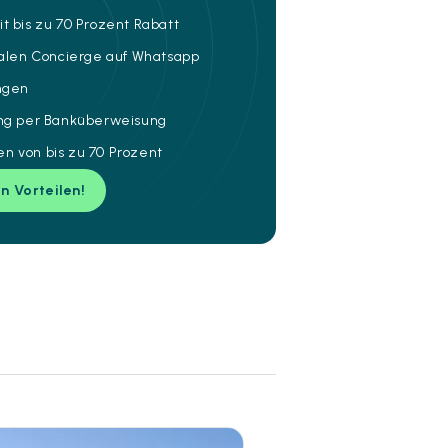
t bis zu 70 Prozent Rabatt
talen Concierge auf Whatsapp
ungen
ung per Banküberweisung
n von bis zu 70 Prozent
en Vorteilen!