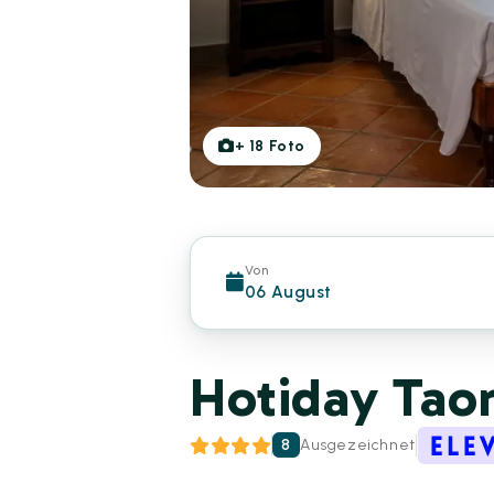
+
18
Foto
Von
06 August
Hotiday Tao
8
Ausgezeichnet