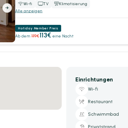
Wi-fi
TV
Klimatisierung
Alle anzeigen
Hotiday Member Preis
113€
119€
Ab dem
eine Nacht
Einrichtungen
Wi-fi
Restaurant
Schwimmbad
Privatstrand