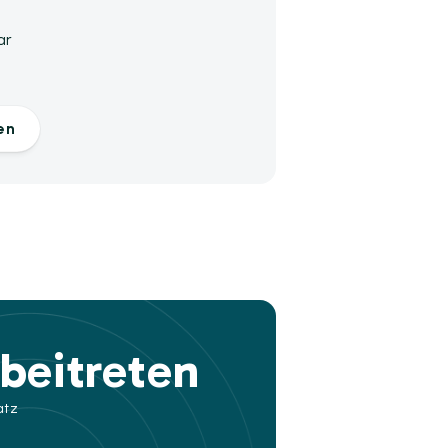
ar
en
beitreten
atz