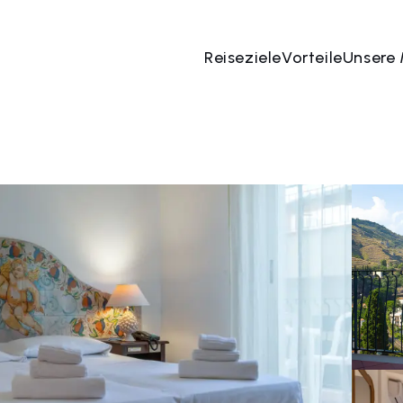
Reiseziele
Vorteile
Unsere
 Aug
→
07 Aug
2 Menschen, 1 Zimmer
Jetzt bu