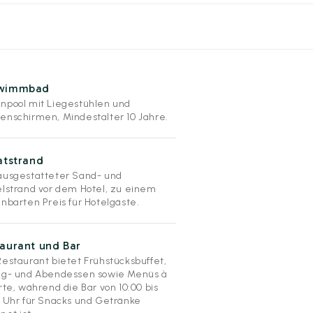
wimmbad
npool mit Liegestühlen und
enschirmen, Mindestalter 10 Jahre.
atstrand
ausgestatteter Sand- und
elstrand vor dem Hotel, zu einem
inbarten Preis für Hotelgäste.
aurant und Bar
Restaurant bietet Frühstücksbuffet,
ag- und Abendessen sowie Menüs à
rte, während die Bar von 10:00 bis
0 Uhr für Snacks und Getränke