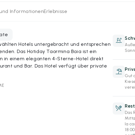
 und Informationen
Erlebnisse
vate
Sch
wählten Hotels untergebracht und entsprechen
Auße
Sonn
den. Das Hotiday Taormina Baia ist ein
 in einem eleganten 4-Sterne-Hotel direkt
ant und Bar. Das Hotel verfügt über private
Priv
Gut 
Kies
ME
vere
Rest
Das 
Mitt
la ca
18:0