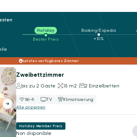
besten
Hotiday
Booking/Expedia
+10%
Bester Preis
ile
Letztes verfügbares Zimmer
Zweibettzimmer
bis zu 2 Gäste
15 m2
2 Einzelbetten
Wi-fi
TV
Klimatisierung
Alle anzeigen
Hotiday Member Preis
Non disponibile