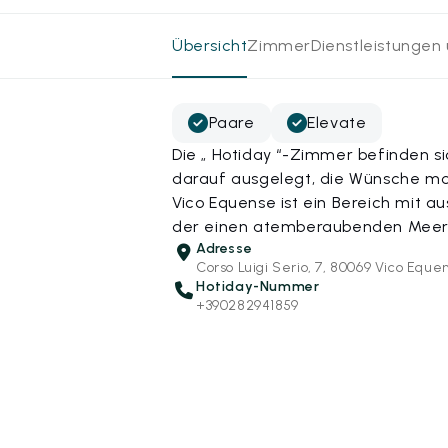
Übersicht
Zimmer
Dienstleistungen
Paare
Elevate
Die „ Hotiday “-Zimmer befinden s
darauf ausgelegt, die Wünsche mod
Vico Equense ist ein Bereich mit 
der einen atemberaubenden Meerb
Adresse
Corso Luigi Serio, 7, 80069 Vico Equ
Hotiday-Nummer
+390282941859