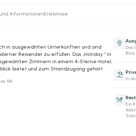
 und Informationen
Erlebnisse
Aus
ich in ausgewählten Unterkünften und sind
Das 
Blick
erner Reisender zu erfüllen. Das „Hotiday “ in
ausgewählten Zimmern in einem 4-Sterne-Hotel,
lick bietet und zum Strandzugang gehört.
Priv
In a
ense NA
Rest
Ein 
Aben
Snac