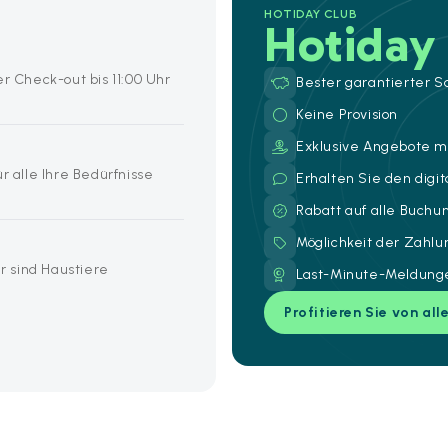
HOTIDAY CLUB
Hotiday
er Check-out bis 11:00 Uhr
Bester garantierter S
Keine Provision
Exklusive Angebote mi
r alle Ihre Bedürfnisse
Erhalten Sie den digi
Rabatt auf alle Buch
Möglichkeit der Zahl
 sind Haustiere
Last-Minute-Meldunge
Profitieren Sie von all