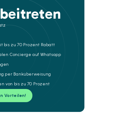
beitreten
atz
t bis zu 70 Prozent Rabatt
talen Concierge auf Whatsapp
ungen
ung per Banküberweisung
n von bis zu 70 Prozent
en Vorteilen!