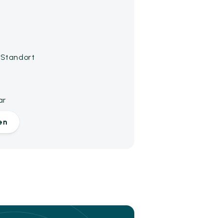
 Standort
ar
en