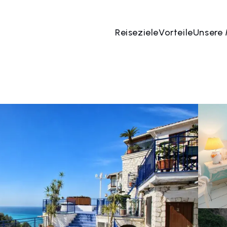
Reiseziele
Vorteile
Unsere
 Aug
→
09 Aug
2 Menschen, 1 Zimmer
Jetzt bu