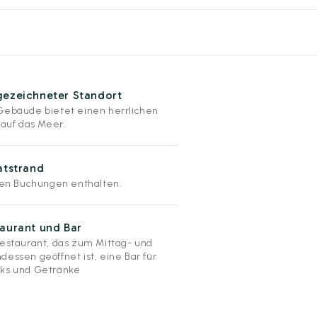
gezeichneter Standort
Gebäude bietet einen herrlichen
 auf das Meer.
atstrand
llen Buchungen enthalten.
aurant und Bar
Restaurant, das zum Mittag- und
dessen geöffnet ist, eine Bar für
ks und Getränke