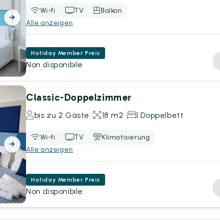
Wi-fi
TV
Balkon
Alle anzeigen
Hotiday Member Preis
Non disponibile
Classic-Doppelzimmer
bis zu 2 Gäste
18 m2
1 Doppelbett
Wi-fi
TV
Klimatisierung
Alle anzeigen
Hotiday Member Preis
Non disponibile