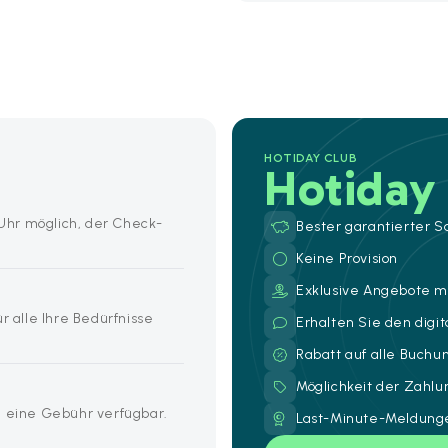
HOTIDAY CLUB
Hotiday
0 Uhr möglich, der Check-
Bester garantierter S
Keine Provision
Exklusive Angebote mi
r alle Ihre Bedürfnisse
Erhalten Sie den digi
Rabatt auf alle Buch
Möglichkeit der Zahl
n eine Gebühr verfügbar.
Last-Minute-Meldunge