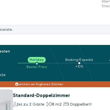
Aben
Snac
ezionate.
besten
Hotiday
Booking/Expedia
+10%
Bester Preis
ile
Letztes verfügbares Zimmer
Standard-Doppelzimmer
bis zu 2 Gäste
18 m2
1 Doppelbett