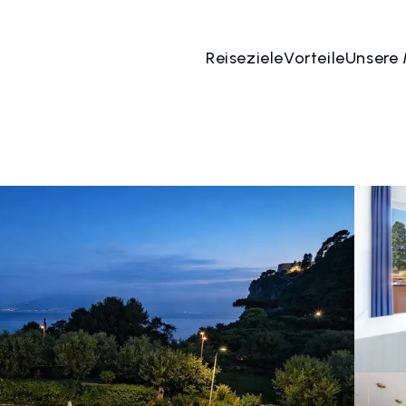
Reiseziele
Vorteile
Unsere
 Aug
→
07 Aug
2 Menschen, 1 Zimmer
Jetzt bu