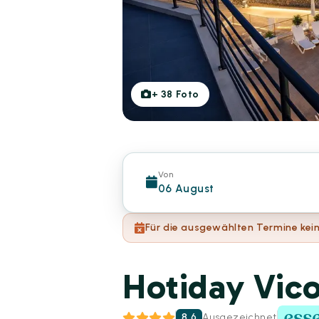
+
38
Foto
Von
06 August
Für die ausgewählten Termine kein
Hotiday Vic
8.6
Ausgezeichnet