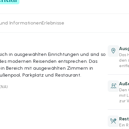
 und Informationen
Erlebnisse
Aus
ich in ausgewählten Einrichtungen und sind so
Das 
den 
 des modernen Reisenden entsprechen. Das
entf
 ein Bereich mit ausgewählten Zimmern in
ßenpool, Parkplatz und Restaurant.
Auß
(NA)
Den 
mit 
zur 
Rest
Ein 