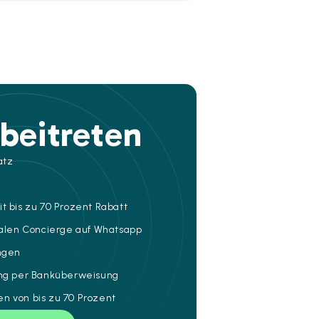
beitreten
atz
t bis zu 70 Prozent Rabatt
talen Concierge auf Whatsapp
ungen
ung per Banküberweisung
n von bis zu 70 Prozent