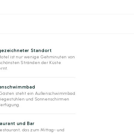
gezeichneter Standort
Hotel ist nur wenige Gehminuten von
schönsten Stränden der Küste
ernt.
enschwimmbad
Gästen steht ein Außenschwimmbad
Liegestühlen und Sonnenschirmen
Verfügung.
aurant und Bar
Restaurant, das zum Mittag- und