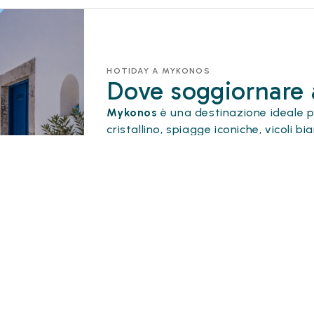
HOTIDAY A MYKONOS
Dove soggiornare
Mykonos
è una destinazione ideale pe
cristallino, spiagge iconiche, vicoli 
Con Hotiday
puoi scegliere
hotel a 
raggiungere Chora, Little Venice, i m
dell’isola.
Una proposta pensata per chi cerca h
sul mare e soggiorni nelle Cicladi con