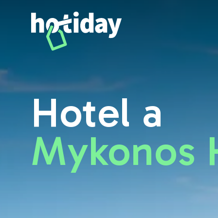
Hotel a Mykonos: scopri le migliori camere con Hotiday - Hot
Hotel a
Mykonos 