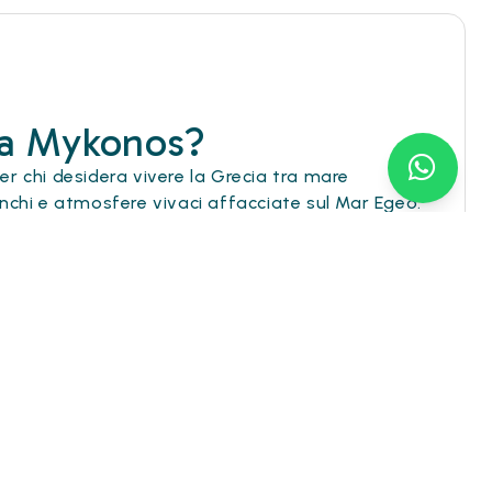
 a Mykonos?
r chi desidera vivere la Grecia tra mare
bianchi e atmosfere vivaci affacciate sul Mar Egeo.
Mykonos in zone selezionate
, comode per
ulini a vento e alcune delle spiagge più amate
otel a Mykonos vicino al mare, hotel in Grecia
 il comfort Hotiday.