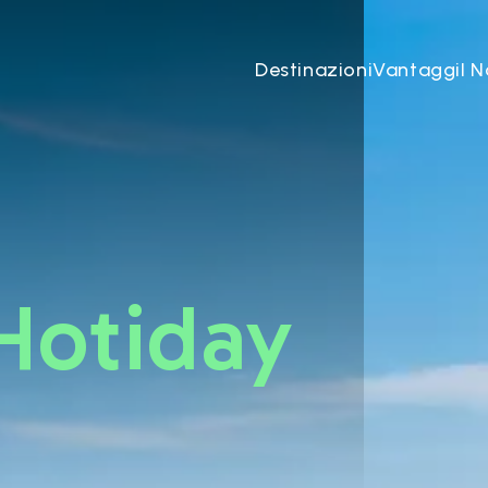
iday
Destinazioni
Vantaggi
I N
Hotiday