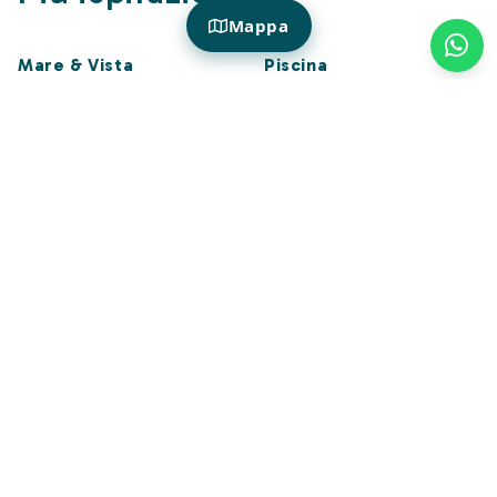
Mappa
Mare & Vista
Piscina
Hotel in Puglia sul mare
Hotel con piscina in Puglia
Hotel con spiaggia
privata Puglia
Hotel fronte mare Salento
Spa & Wellness
Pet Friendly
Hotel con spa e terme in
Hotel Pet Friendly Puglia
Puglia
Famiglie
Coppie