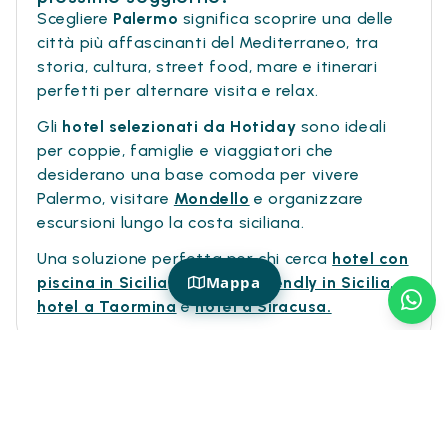
Scegliere
Palermo
significa scoprire una delle
città più affascinanti del Mediterraneo, tra
storia, cultura, street food, mare e itinerari
perfetti per alternare visita e relax.
Gli
hotel selezionati da Hotiday
sono ideali
per coppie, famiglie e viaggiatori che
desiderano una base comoda per vivere
Palermo, visitare
Mondello
e organizzare
escursioni lungo la costa siciliana.
Una soluzione perfetta per chi cerca
hotel con
Mappa
piscina in Sicilia
,
hotel pet friendly in Sicilia
,
hotel a Taormina
e
hotel a Siracusa.
Più ispirazione