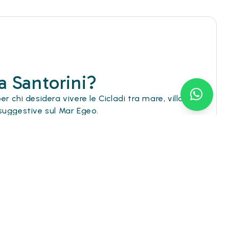
a Santorini?
r chi desidera vivere le Cicladi tra mare, villaggi
 suggestive sul Mar Egeo.
antorini in zone selezionat
e, comode per
 e gli scorci più iconici dell’isola.
hotel a Santorini con piscina
e soggiorni nelle