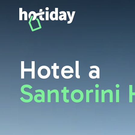
Hotel a Santorini: scopri le migliori camere con Hotiday - Ho
Hotel a
Santorini 