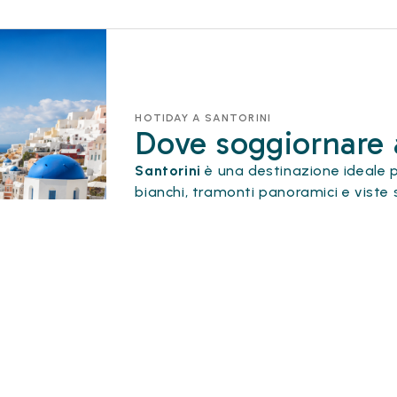
HOTIDAY A SANTORINI
Dove soggiornare 
Santorini
è una destinazione ideale pe
bianchi, tramonti panoramici e viste
Con Hotiday
puoi scegliere
hotel a S
scoprire Fira, Oia, le spiagge vulcaniche
Una proposta pensata per chi cerca
Cicladi con il comfort Hotiday.