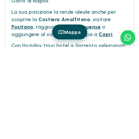
Golfo di Napoli.
La sua posizione la rende ideale anche per
scoprire la
Costiera Amalfitana
, visitare
Positano
, raggiungere
Vico Equense
o
Mappa
aggiungere al viaggio una tappa a
Capri
.
Con Hotiday trovi hotel a Sorrento selezionati
per vivere la Campania tra mare, comfort e
libertà.
Più ispirazione
Consigli di Viaggio
Dove Andare
Consigli Last Minute
Dove viaggiare nel 2026