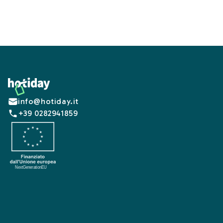
Footer
info@hotiday.it
+39 0282941859