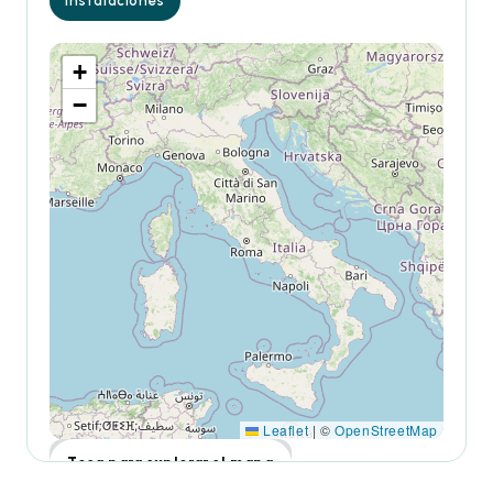
Instalaciones
+
−
Leaflet
|
©
OpenStreetMap
Toca para explorar el mapa