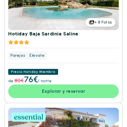
+
8
Fotos
Hotiday Baja Sardinia Saline
Parejas
Elevate
Precio Hotiday Miembro
76€
80€
de
/ notte
Explorar y reservar