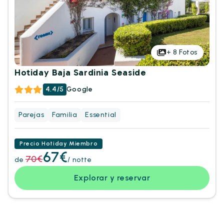
+
8
Fotos
Hotiday Baja Sardinia Seaside
4.4/5
Google
Parejas
Familia
Essential
Precio Hotiday Miembro
67€
70€
de
/ notte
Explorar y reservar