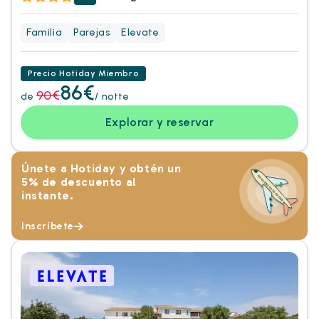
Familia
Parejas
Elevate
Precio Hotiday Miembro
86€
90€
de
/ notte
Explorar y reservar
Únete a Hotiday y obtén un
5% de descuento al
instante.
Inscríbete