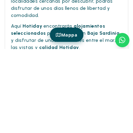
localidades cercanas por descubrir, podrás
disfrutar de unos días llenos de libertad y
comodidad.
Aquí
Hotiday
encontrarás
alojamientos
seleccionados
para alojarte en
Baja Sardinia
Mappa
y disfrutar de unas vacaciones entre el mar,
las vistas y
calidad Hotiday
.
HOTIDAY EN BAJA SARDINIA