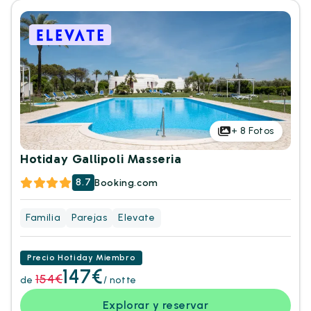
+
8
Fotos
Hotiday Gallipoli Masseria
8.7
Booking.com
Familia
Parejas
Elevate
Precio Hotiday Miembro
147€
154€
de
/ notte
Explorar y reservar