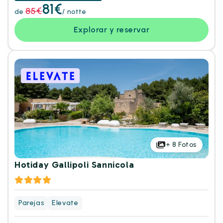
81€
85€
de
/ notte
Explorar y reservar
+
8
Fotos
Hotiday Gallipoli Sannicola
Parejas
Elevate