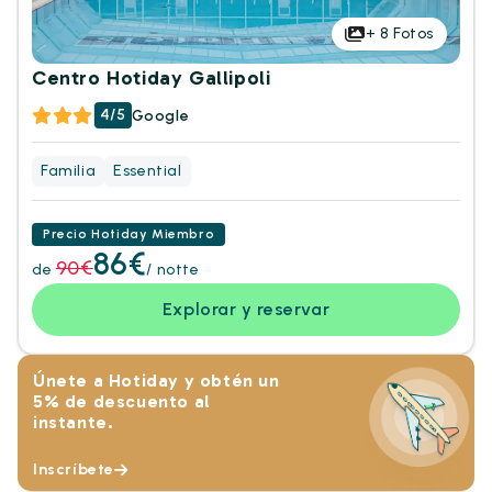
+
8
Fotos
Centro Hotiday Gallipoli
4/5
Google
Familia
Essential
Precio Hotiday Miembro
86€
90€
de
/ notte
Explorar y reservar
Únete a Hotiday y obtén un
5% de descuento al
instante.
Inscríbete