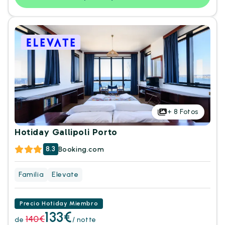
+
8
Fotos
Hotiday Gallipoli Porto
8.3
Booking.com
Familia
Elevate
Precio Hotiday Miembro
133€
140€
de
/ notte