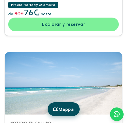
Precio Hotiday Miembro
76€
80€
de
/ notte
Explorar y reservar
Mappa
HOTIDAY EN GALLIPOLI