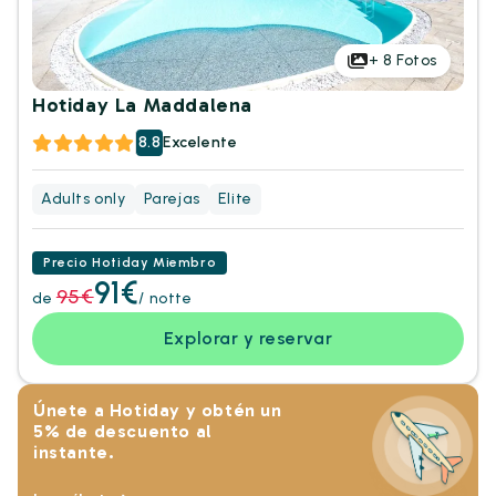
+
8
Fotos
Hotiday La Maddalena
8.8
Excelente
Adults only
Parejas
Elite
Precio Hotiday Miembro
91€
95€
de
/ notte
Explorar y reservar
Únete a Hotiday y obtén un
5% de descuento al
instante.