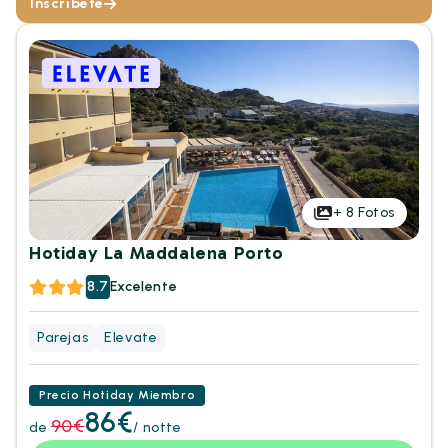
Inscríbete
+
8
Fotos
Hotiday La Maddalena Porto
8.7
Excelente
Parejas
Elevate
Precio Hotiday Miembro
86€
90€
de
/ notte