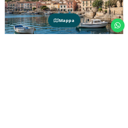
Mappa
HOTIDAY EN LA MADDALENA
¿Qué hacer durante una estancia en La
Maddalena?
Alojarse en La Maddalena significa disfrutar
de unas vacaciones entre el mar, la naturaleza
y el descubrimiento, explorando una de las
zonas más evocadoras de Cerdeña.
Puedes organizar jornadas en playas de
aguas cristalinas, excursiones por el
archipiélago, paseos por el centro e itinerarios
a otras localidades de la costa noreste. Si
quieres ampliar el viaje, también puedes